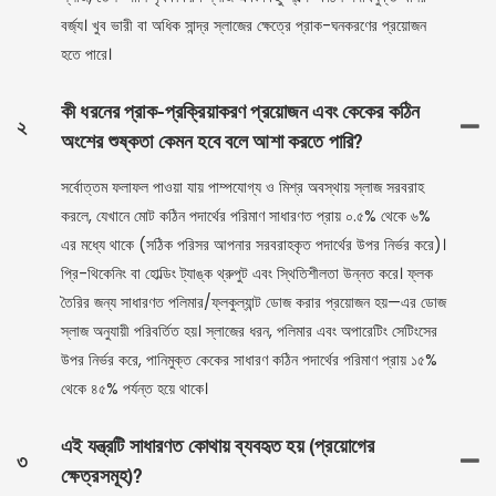
বর্জ্য। খুব ভারী বা অধিক সান্দ্র স্লাজের ক্ষেত্রে প্রাক-ঘনকরণের প্রয়োজন
হতে পারে।
কী ধরনের প্রাক-প্রক্রিয়াকরণ প্রয়োজন এবং কেকের কঠিন
২
অংশের শুষ্কতা কেমন হবে বলে আশা করতে পারি?
সর্বোত্তম ফলাফল পাওয়া যায় পাম্পযোগ্য ও মিশ্র অবস্থায় স্লাজ সরবরাহ
করলে, যেখানে মোট কঠিন পদার্থের পরিমাণ সাধারণত প্রায় ০.৫% থেকে ৬%
এর মধ্যে থাকে (সঠিক পরিসর আপনার সরবরাহকৃত পদার্থের উপর নির্ভর করে)।
প্রি-থিকেনিং বা হোল্ডিং ট্যাঙ্ক থ্রুপুট এবং স্থিতিশীলতা উন্নত করে। ফ্লক
তৈরির জন্য সাধারণত পলিমার/ফ্লকুল্যান্ট ডোজ করার প্রয়োজন হয়—এর ডোজ
স্লাজ অনুযায়ী পরিবর্তিত হয়। স্লাজের ধরন, পলিমার এবং অপারেটিং সেটিংসের
উপর নির্ভর করে, পানিমুক্ত কেকের সাধারণ কঠিন পদার্থের পরিমাণ প্রায় ১৫%
থেকে ৪৫% পর্যন্ত হয়ে থাকে।
এই যন্ত্রটি সাধারণত কোথায় ব্যবহৃত হয় (প্রয়োগের
৩
ক্ষেত্রসমূহ)?