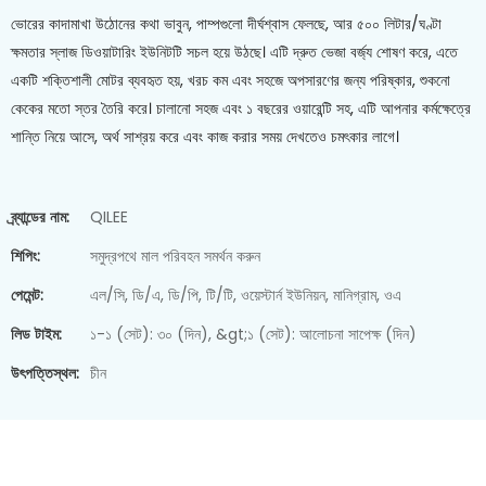
ভোরের কাদামাখা উঠোনের কথা ভাবুন, পাম্পগুলো দীর্ঘশ্বাস ফেলছে, আর ৫০০ লিটার/ঘণ্টা
ক্ষমতার স্লাজ ডিওয়াটারিং ইউনিটটি সচল হয়ে উঠছে। এটি দ্রুত ভেজা বর্জ্য শোষণ করে, এতে
একটি শক্তিশালী মোটর ব্যবহৃত হয়, খরচ কম এবং সহজে অপসারণের জন্য পরিষ্কার, শুকনো
কেকের মতো স্তর তৈরি করে। চালানো সহজ এবং ১ বছরের ওয়ারেন্টি সহ, এটি আপনার কর্মক্ষেত্রে
শান্তি নিয়ে আসে, অর্থ সাশ্রয় করে এবং কাজ করার সময় দেখতেও চমৎকার লাগে।
ব্র্যান্ডের নাম:
QILEE
শিপিং:
সমুদ্রপথে মাল পরিবহন সমর্থন করুন
পেমেন্ট:
এল/সি, ডি/এ, ডি/পি, টি/টি, ওয়েস্টার্ন ইউনিয়ন, মানিগ্রাম, ওএ
লিড টাইম:
১-১ (সেট): ৩০ (দিন), &gt;১ (সেট): আলোচনা সাপেক্ষ (দিন)
উৎপত্তিস্থল:
চীন