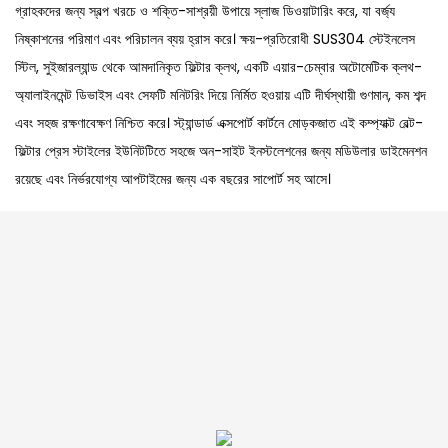
গ্রাহকদের জন্য স্বল্প খরচে ও শক্তি-সাশ্রয়ী উপায়ে স্লাজ ডিওয়াটারিং করে, যা বর্জ্য
নিষ্কাশনের পরিমাণ এবং পরিচালন ব্যয় হ্রাস করে। ক্ষয়-প্রতিরোধী SUS304 স্টেইনলেস
স্টিল, সুইজারল্যান্ড থেকে আমদানিকৃত ফিল্টার ক্লথ, একটি এয়ার-চেম্বার অটোমেটিক ক্লথ-
অ্যালাইনমেন্ট ডিভাইস এবং সেফটি মনিটরিং দিয়ে নির্মিত হওয়ায় এটি দীর্ঘস্থায়ী গুণমান, কম শব্দ
এবং সহজ রক্ষণাবেক্ষণ নিশ্চিত করে। স্ট্যান্ডার্ড এক্সপোর্ট কার্টনে মোড়কজাত এই কম্প্যাক্ট বেল্ট-
ফিল্টার প্রেস স্টাইলের ইউনিটটিতে সহজে অন-সাইট ইনস্টলেশনের জন্য মডিউলার ডাইমেনশন
রয়েছে এবং নির্ভরযোগ্য আপটাইমের জন্য এক বছরের সাপোর্ট সহ আসে।