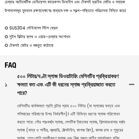
চেম্বার অটোমেটিক ডেভিয়েশন কারেকশন ডিভাইস এবং টেকসই ড্রাইভ মোটর ও সহায়ক
উপাদানসমূহ ন্যূনতম রক্ষণাবেক্ষণের মাধ্যমে দক্ষ ও স্বল্প-শক্তিতে পরিচালনা নিশ্চিত করে।
◎ SUS304 স্টেইনলেস স্টিল ফ্রেম
◎ সুইস ফিল্টার ক্লথ ও এয়ার-চেম্বার সংশোধন
◎ টেকসই মোটর ও মজবুত কাঠামো
FAQ
৫০০ লিটার/ঘণ্টা স্লাজ ডিওয়াটারিং মেশিনটির প্রক্রিয়াকরণ
১
ক্ষমতা কত এবং এটি কী ধরনের স্লাজ প্রক্রিয়াজাত করতে
পারে?
মেশিনটির কার্যক্ষমতা প্রতি ঘন্টায় প্রায় ৫০০ লিটার (যা স্লাজের ঘনত্ব এবং
পলিমারের পরিমাণের উপর নির্ভরশীল)। এটি বিভিন্ন ধরণের স্লাজ পরিশোধন
করতে পারে: পৌর পয়ঃবর্জ্য স্লাজ, সেপটিক ট্যাংকের স্লাজ, শিল্পকারখানার বর্জ্য
স্লাজ (খাদ্য ও পানীয়, ব্রুয়ারি, টেক্সটাইল, কাগজ শিল্প), জলজ চাষ ও পুকুরের
স্লাজ, তেল-পানি পৃথকীকরণ স্লাজ এবং কিছু স্বল্প-কঠিন পদার্থযুক্ত খনির