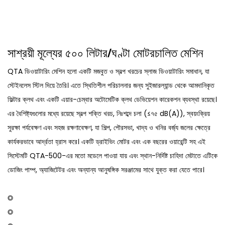
সাশ্রয়ী মূল্যের ৫০০ লিটার/ঘণ্টা মোটরচালিত মেশিন
QTA ডিওয়াটারিং মেশিন হলো একটি মজবুত ও স্বল্প খরচের স্লাজ ডিওয়াটারিং সমাধান, যা
স্টেইনলেস স্টিল দিয়ে তৈরি। এতে স্থিতিশীল পরিচালনার জন্য সুইজারল্যান্ড থেকে আমদানিকৃত
ফিল্টার ক্লথ এবং একটি এয়ার-চেম্বার অটোমেটিক ক্লথ ডেভিয়েশন কারেকশন ব্যবস্থা রয়েছে।
এর বৈশিষ্ট্যগুলোর মধ্যে রয়েছে স্বল্প শক্তি খরচ, নিঃশব্দে চলা (≤৭৫ dB(A)), স্বয়ংক্রিয়
সুরক্ষা পর্যবেক্ষণ এবং সহজ রক্ষণাবেক্ষণ, যা শিল্প, পৌরসভা, খাদ্য ও খনির বর্জ্য জলের ক্ষেত্রে
কার্যকরভাবে আর্দ্রতা হ্রাস করে। একটি ড্রাইভিং মোটর এবং এক বছরের ওয়ারেন্টি সহ এই
সিস্টেমটি QTA-500-এর মতো মডেলে পাওয়া যায় এবং স্থান-নির্দিষ্ট চাহিদা মেটাতে এটিকে
ডোজিং পাম্প, অ্যাজিটেটর এবং অন্যান্য আনুষঙ্গিক সরঞ্জামের সাথে যুক্ত করা যেতে পারে।
◎
◎