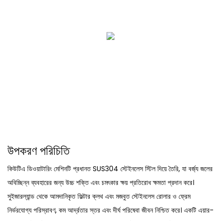
উপকরণ পরিচিতি
কিউটিএ ডিওয়াটারিং মেশিনটি প্রধানত SUS304 স্টেইনলেস স্টিল দিয়ে তৈরি, যা বর্জ্য জলের
অবিচ্ছিন্ন ব্যবহারের জন্য উচ্চ শক্তি এবং চমৎকার ক্ষয় প্রতিরোধ ক্ষমতা প্রদান করে।
সুইজারল্যান্ড থেকে আমদানিকৃত ফিল্টার ক্লথ এবং মজবুত স্টেইনলেস রোলার ও ফ্রেম
নির্ভরযোগ্য পরিস্রাবণ, কম আর্দ্রতার স্তর এবং দীর্ঘ পরিষেবা জীবন নিশ্চিত করে। একটি এয়ার-