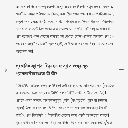
এর সাধারণ প্রয়োগক্ষেত্রগুলোর মধ্যে রয়েছে ছোট পৌর বর্জ্য জল শোধনাগার,
সেপটিক ট্যাঙ্ক পরিষেবা কার্যক্রম, ছোট শিল্প শোধনাগার (খাদ্য প্রক্রিয়াকরণ,
মদ্যপানশালা, বস্ত্রশিল্প), মৎস্য খামার, আবর্জনাভূমির নিষ্কাশিত জল পরিশোধন,
প্রত্যন্ত বা ছোট নির্মাণস্থল এবং তেলক্ষেত্র বা খনির পরীক্ষামূলক স্থাপন।
এটি প্রায়শই এমন ক্ষেত্রে ব্যবহৃত হয় যেখানে মোটর-চালিত ব্যবস্থা এবং ১-
বছরের ওয়ারেন্টিসহ একটি স্বল্প-ব্যয়ী, ছোট আকারের জল নিষ্কাশন সমাধানের
প্রয়োজন হয়।
প্রাথমিক স্থাপন, বিদ্যুৎ এবং স্থান সংক্রান্ত
৪
প্রয়োজনীয়তাগুলো কী কী?
ইউনিটটির মোটরের জন্য একটি স্থিতিশীল বিদ্যুৎ সরবরাহ প্রয়োজন (ভোল্টেজ
এবং ফেজের জন্য পণ্যের ডেটাশিট থেকে নির্দিষ্ট মোটর রেটিং দেখে নিন)।
এটিকে একটি সমতল, অবলম্বনযুক্ত পৃষ্ঠের (কংক্রিটের প্যাড বা স্টিলের
ফ্রেম) উপর স্থাপন করা উচিত, যেখানে পাম্প করা স্লাজের জন্য ইনলেট
পাইপিং এবং ফিলট্রেট ও নিষ্কাশিত কেকের জন্য একটি আউটলেট থাকবে।
প্রয়োজনীয় স্থান মডেলের বিন্যাসের উপর নির্ভর করে, তবে ৫০০ লিটার/ঘণ্টা