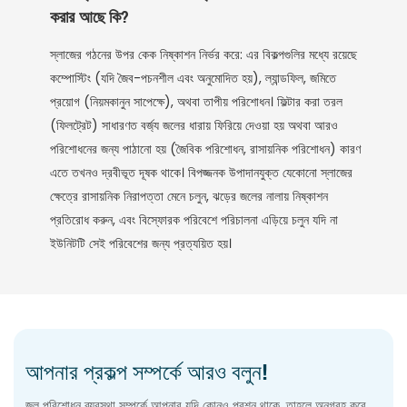
করার আছে কি?
স্লাজের গঠনের উপর কেক নিষ্কাশন নির্ভর করে: এর বিকল্পগুলির মধ্যে রয়েছে
কম্পোস্টিং (যদি জৈব-পচনশীল এবং অনুমোদিত হয়), ল্যান্ডফিল, জমিতে
প্রয়োগ (নিয়মকানুন সাপেক্ষে), অথবা তাপীয় পরিশোধন। ফিল্টার করা তরল
(ফিলট্রেট) সাধারণত বর্জ্য জলের ধারায় ফিরিয়ে দেওয়া হয় অথবা আরও
পরিশোধনের জন্য পাঠানো হয় (জৈবিক পরিশোধন, রাসায়নিক পরিশোধন) কারণ
এতে তখনও দ্রবীভূত দূষক থাকে। বিপজ্জনক উপাদানযুক্ত যেকোনো স্লাজের
ক্ষেত্রে রাসায়নিক নিরাপত্তা মেনে চলুন, ঝড়ের জলের নালায় নিষ্কাশন
প্রতিরোধ করুন, এবং বিস্ফোরক পরিবেশে পরিচালনা এড়িয়ে চলুন যদি না
ইউনিটটি সেই পরিবেশের জন্য প্রত্যয়িত হয়।
আপনার প্রকল্প সম্পর্কে আরও বলুন!
জল পরিশোধন ব্যবস্থা সম্পর্কে আপনার যদি কোনও প্রশ্ন থাকে, তাহলে অনুগ্রহ করে