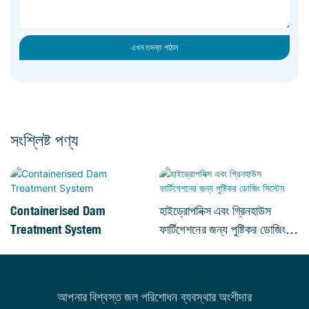
এখন তদন্ত পাঠান
সংশ্লিষ্ট পণ্য
Containerised Dam
হাইড্রোপনিক্স এবং গ্রিনহাউস
Treatment System
ফার্টিগেশনের জন্য পুষ্টিকর ডোজিং
সিস্টেম
আপনার বিশ্বস্ত জল পরিশোধন ব্যবস্থার অংশীদার