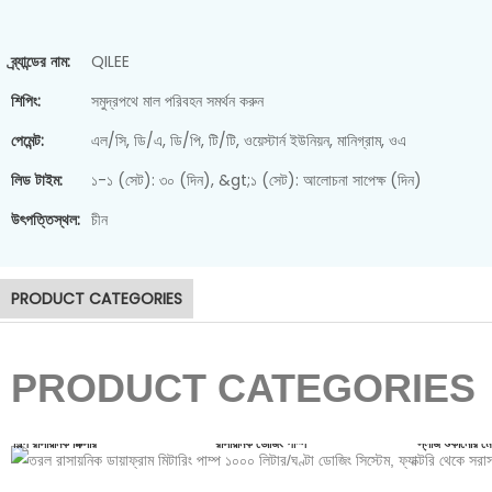
ব্র্যান্ডের নাম:
QILEE
শিপিং:
সমুদ্রপথে মাল পরিবহন সমর্থন করুন
পেমেন্ট:
এল/সি, ডি/এ, ডি/পি, টি/টি, ওয়েস্টার্ন ইউনিয়ন, মানিগ্রাম, ওএ
লিড টাইম:
১-১ (সেট): ৩০ (দিন), &gt;১ (সেট): আলোচনা সাপেক্ষ (দিন)
স্লাজ ডিওয়াটারিং মেশিন
উৎপত্তিস্থল:
চীন
PRODUCT CATEGORIES
PRODUCT CATEGORIES
শিল্প রাসায়নিক মিক্সার
রাসায়নিক ডোজিং পাম্প
স্লাজ শুকানোর ম