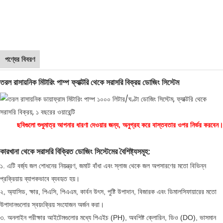
পণ্যের বিবরণ
তরল রাসায়নিক মিটারিং পাম্প ফ্যাক্টরি থেকে সরাসরি বিক্রয় ডোজিং সিস্টেম
ছবিগুলো শুধুমাত্র আপনার ধারণা দেওয়ার জন্য, অনুগ্রহ করে বাস্তবতার ওপর নির্ভর করবেন।
কারখানা থেকে সরাসরি বিক্রিত ডোজিং সিস্টেমের বৈশিষ্ট্যসমূহ:
১. এটি বর্জ্য জল শোধনের নিয়ন্ত্রণ, জমাট বাঁধা এবং স্লাজ থেকে জল অপসারণের মতো বিভিন্ন
প্রক্রিয়ায় ব্যাপকভাবে ব্যবহৃত হয়।
২, অ্যাসিড, ক্ষার, পিএসি, পিএএম, কার্বন উৎস, পুষ্টি উপাদান, বিজারক এবং ডিমালসিফায়ারের মতো
উপাদানগুলোর স্বয়ংক্রিয় সংযোজন অর্জন করা।
৩. অনলাইন পরীক্ষার আইটেমগুলোর মধ্যে পিএইচ (PH), অবশিষ্ট ক্লোরিন, ডিও (DO), ভাসমান