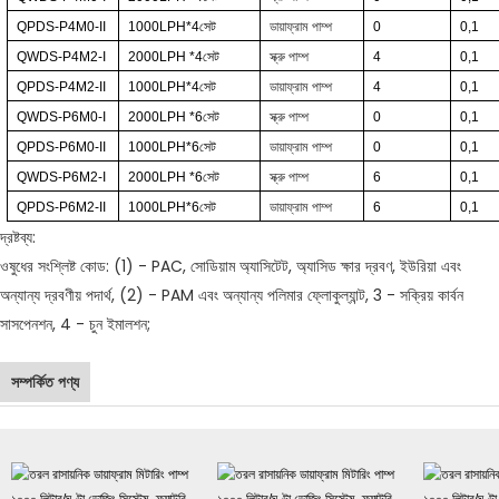
QPDS-P4M0-II
1000LPH*4
সেট
ডায়াফ্রাম পাম্প
0
0,1
QWDS-P4M2-I
2000LPH
*4
সেট
স্ক্রু পাম্প
4
0,1
QPDS-P4M2-II
1000LPH*4
সেট
ডায়াফ্রাম পাম্প
4
0,1
QWDS-P6M0-I
2000LPH
*6
সেট
স্ক্রু পাম্প
0
0,1
QPDS-P6M0-II
1000LPH*6
সেট
ডায়াফ্রাম পাম্প
0
0,1
QWDS-P6M2-I
2000LPH
*6
সেট
স্ক্রু পাম্প
6
0,1
QPDS-P6M2-II
1000LPH*6
সেট
ডায়াফ্রাম পাম্প
6
0,1
দ্রষ্টব্য:
ওষুধের সংশ্লিষ্ট কোড: (1) - PAC, সোডিয়াম অ্যাসিটেট, অ্যাসিড ক্ষার দ্রবণ, ইউরিয়া এবং
অন্যান্য দ্রবণীয় পদার্থ, (2) - PAM এবং অন্যান্য পলিমার ফ্লোকুল্যান্ট, 3 - সক্রিয় কার্বন
সাসপেনশন, 4 - চুন ইমালশন;
সম্পর্কিত পণ্য