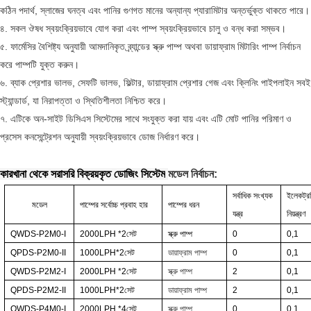
কঠিন পদার্থ, স্লাজের ঘনত্ব এবং পানির গুণগত মানের অন্যান্য প্যারামিটার অন্তর্ভুক্ত থাকতে পারে।
৪. সকল ঔষধ স্বয়ংক্রিয়ভাবে যোগ করা এবং পাম্প স্বয়ংক্রিয়ভাবে চালু ও বন্ধ করা সম্ভব।
৫. ফার্মেসির বৈশিষ্ট্য অনুযায়ী আমদানিকৃত ব্র্যান্ডের স্ক্রু পাম্প অথবা ডায়াফ্রাম মিটারিং পাম্প নির্বাচন
করে পাম্পটি যুক্ত করুন।
৬. ব্যাক প্রেশার ভালভ, সেফটি ভালভ, ফিল্টার, ডায়াফ্রাম প্রেশার গেজ এবং ক্লিনিং পাইপলাইন সবই
স্ট্যান্ডার্ড, যা নিরাপত্তা ও স্থিতিশীলতা নিশ্চিত করে।
৭. এটিকে অন-সাইট ডিসিএস সিস্টেমের সাথে সংযুক্ত করা যায় এবং এটি মোট পানির পরিমাণ ও
প্রসেস কনসেন্ট্রেশন অনুযায়ী স্বয়ংক্রিয়ভাবে ডোজ নির্ধারণ করে।
কারখানা থেকে সরাসরি বিক্রয়কৃত ডোজিং সিস্টেম
মডেল নির্বাচন:
সর্বাধিক সংখ্যক
ইলেকট্র
মডেল
পাম্পের সর্বোচ্চ প্রবাহ হার
পাম্পের ধরন
যন্ত্র
নিয়ন্ত্রণ
QWDS-P2M0-I
2000LPH
*2
সেট
স্ক্রু পাম্প
0
0,1
QPDS-P2M0-II
1000LPH*2
সেট
ডায়াফ্রাম পাম্প
0
0,1
QWDS-P2M2-I
2000LPH
*2
সেট
স্ক্রু পাম্প
2
0,1
QPDS-P2M2-II
1000LPH*2
সেট
ডায়াফ্রাম পাম্প
2
0,1
QWDS-P4M0-I
2000LPH
*4
সেট
স্ক্রু পাম্প
0
0,1