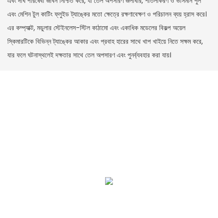
এবং দীর্ঘ পরিষেবা জীবন নিশ্চিত করে, যা তেল অপসারণ জলাধার, শীতলীকরণ ও ভাসমান পুল
এবং মেশিন টুল কাটিং ফ্লুইড ট্যাঙ্কের মতো ক্ষেত্রে রক্ষণাবেক্ষণ ও পরিচালন ব্যয় হ্রাস করে।
এর কম্প্যাক্ট, মডুলার স্টেইনলেস-স্টিল কাঠামো এবং একাধিক মডেলের বিকল্প অয়েল
স্কিমারটিকে বিভিন্ন ট্যাঙ্কের আকার এবং প্রবাহ হারের সাথে খাপ খাইয়ে নিতে সক্ষম করে,
যার ফলে ঘটনাস্থলেই দক্ষতার সাথে তেল অপসারণ এবং পুনর্ব্যবহার করা যায়।