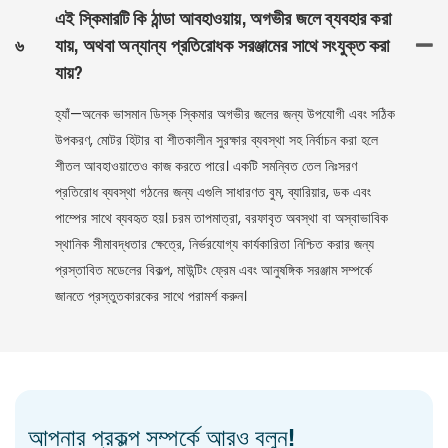
এই স্কিমারটি কি ঠান্ডা আবহাওয়ায়, অগভীর জলে ব্যবহার করা
৬
যায়, অথবা অন্যান্য প্রতিরোধক সরঞ্জামের সাথে সংযুক্ত করা
যায়?
হ্যাঁ—অনেক ভাসমান ডিস্ক স্কিমার অগভীর জলের জন্য উপযোগী এবং সঠিক
উপকরণ, মোটর হিটার বা শীতকালীন সুরক্ষার ব্যবস্থা সহ নির্বাচন করা হলে
শীতল আবহাওয়াতেও কাজ করতে পারে। একটি সমন্বিত তেল নিঃসরণ
প্রতিরোধ ব্যবস্থা গঠনের জন্য এগুলি সাধারণত বুম, ব্যারিয়ার, ডক এবং
পাম্পের সাথে ব্যবহৃত হয়। চরম তাপমাত্রা, বরফাবৃত অবস্থা বা অস্বাভাবিক
স্থানিক সীমাবদ্ধতার ক্ষেত্রে, নির্ভরযোগ্য কার্যকারিতা নিশ্চিত করার জন্য
প্রস্তাবিত মডেলের বিকল্প, মাউন্টিং ফ্রেম এবং আনুষঙ্গিক সরঞ্জাম সম্পর্কে
জানতে প্রস্তুতকারকের সাথে পরামর্শ করুন।
আপনার প্রকল্প সম্পর্কে আরও বলুন!