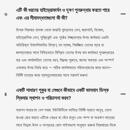
এটি কী ধরনের হাইড্রোকার্বন ও দূষণ পুনরুদ্ধার করতে পারে
৩
এবং এর সীমাবদ্ধতাগুলো কী কী?
ডিস্ক স্কিমার হালকা থেকে মাঝারি সান্দ্রতার তেল, জ্বালানি, ডিজেল,
হাইড্রোলিক তেল, লুব্রিকেন্ট এবং পৃষ্ঠের ঔজ্জ্বল্যের উপর কার্যকর। এগুলি
অতিরিক্ত ইমালসিফাইড মিশ্রণ, ঘন স্লাজ, নিমজ্জিত তেলের স্তর বা
জলস্তম্ভের সাথে নিবিড়ভাবে মিশ্রিত তেলের উপর কম কার্যকর। পুনরুদ্ধারের
হার এবং কার্যকারিতা তেলের ধরন, ফিল্মের পুরুত্ব, জলের অবস্থা এবং সংস্পর্শ
এলাকার উপর নির্ভর করে — সঠিক কার্যক্ষমতার পরিসংখ্যানের জন্য মডেল-
নির্দিষ্ট তথ্যের জন্য প্রস্তুতকারকের সাথে পরামর্শ করুন।
একটি সাধারণ পুকুর বা লেগুনে কীভাবে একটি ভাসমান ডিস্ক
৪
স্কিমার স্থাপন ও পরিচালনা করব?
স্থাপন সাধারণত বেশ সহজ: ইউনিটটিকে ভাসিয়ে নির্দিষ্ট স্থানে আনুন, ভেসে
যাওয়া রোধ করতে এটিকে নোঙর বা বেঁধে রাখুন এবং পাম্প বা সংরক্ষণ পাত্রের
সাথে বিদ্যুৎ উৎস ও সংগ্রহের হোস পাইপগুলো সংযুক্ত করুন। স্কিমারের দিকে