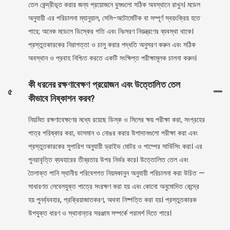
তেল কেন্দ্রীভূত করার জন্য প্রয়োজনে বুমগুলো সঠিক অবস্থানে রাখুন। মডেল
অনুযায়ী এর পরিচালনা ম্যানুয়াল, সেমি-অটোমেটিক বা সম্পূর্ণ স্বয়ংক্রিয় হতে
পারে; অনেক মডেলে ডিস্কের গতি এবং নিঃসরণ নিয়ন্ত্রণের ব্যবস্থা থাকে।
প্রস্তুতকারকের নিরাপত্তা ও চালু করার পদ্ধতি অনুসরণ করুন এবং সঠিক
অবস্থান ও প্রবাহ নিশ্চিত করতে একটি সংক্ষিপ্ত পরীক্ষামূলক চালনা করুন।
কী ধরনের রক্ষণাবেক্ষণ প্রয়োজন এবং উত্তোলিত তেল
৫
কীভাবে নিষ্কাশন করব?
নিয়মিত রক্ষণাবেক্ষণের মধ্যে রয়েছে ডিস্ক ও সিলের ক্ষয় পরীক্ষা করা, সংগ্রহের
পাত্র পরিষ্কার করা, ভাসমান ও নোঙর করার উপাদানগুলো পরীক্ষা করা এবং
প্রস্তুতকারকের সুপারিশ অনুযায়ী ড্রাইভ মোটর ও পাম্পের সার্ভিসিং করা। এর
পুনরাবৃত্তি ব্যবহারের তীব্রতার উপর নির্ভর করে। উত্তোলিত তেল এবং
তৈলাক্ত পানি স্থানীয় পরিবেশগত নিয়মকানুন অনুযায়ী পরিচালনা করা উচিত —
সাধারণত লেবেলযুক্ত পাত্রে সংরক্ষণ করা হয় এবং কোনো অনুমোদিত কেন্দ্রে
হয় পুনর্ব্যবহার, প্রক্রিয়াজাতকরণ, অথবা নিষ্পত্তি করা হয়। প্রস্তুতকারক
উপযুক্ত ধারণ ও স্থানান্তর সরঞ্জাম সম্পর্কে পরামর্শ দিতে পারে।