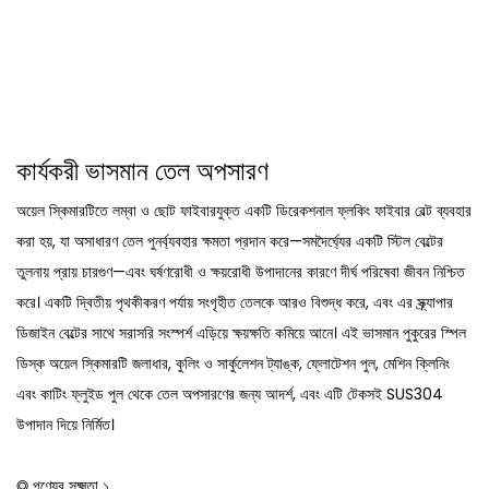
কার্যকরী ভাসমান তেল অপসারণ
অয়েল স্কিমারটিতে লম্বা ও ছোট ফাইবারযুক্ত একটি ডিরেকশনাল ফ্লকিং ফাইবার বেল্ট ব্যবহার
করা হয়, যা অসাধারণ তেল পুনর্ব্যবহার ক্ষমতা প্রদান করে—সমদৈর্ঘ্যের একটি স্টিল বেল্টের
তুলনায় প্রায় চারগুণ—এবং ঘর্ষণরোধী ও ক্ষয়রোধী উপাদানের কারণে দীর্ঘ পরিষেবা জীবন নিশ্চিত
করে। একটি দ্বিতীয় পৃথকীকরণ পর্যায় সংগৃহীত তেলকে আরও বিশুদ্ধ করে, এবং এর স্ক্র্যাপার
ডিজাইন বেল্টের সাথে সরাসরি সংস্পর্শ এড়িয়ে ক্ষয়ক্ষতি কমিয়ে আনে। এই ভাসমান পুকুরের স্পিল
ডিস্ক অয়েল স্কিমারটি জলাধার, কুলিং ও সার্কুলেশন ট্যাঙ্ক, ফ্লোটেশন পুল, মেশিন ক্লিনিং
এবং কাটিং ফ্লুইড পুল থেকে তেল অপসারণের জন্য আদর্শ, এবং এটি টেকসই SUS304
উপাদান দিয়ে নির্মিত।
◎ পণ্যের সূক্ষ্মতা ১