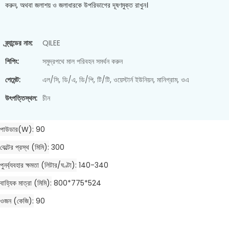
করুন, অথবা জলাশয় ও জলাধারকে উপরিভাগের দূষণমুক্ত রাখুন।
ব্র্যান্ডের নাম:
QILEE
শিপিং:
সমুদ্রপথে মাল পরিবহন সমর্থন করুন
পেমেন্ট:
এল/সি, ডি/এ, ডি/পি, টি/টি, ওয়েস্টার্ন ইউনিয়ন, মানিগ্রাম, ওএ
উৎপত্তিস্থল:
চীন
পাউডার(w)
90
বেল্টের প্রস্থ (মিমি)
300
পুনর্ব্যবহার ক্ষমতা (লিটার/ঘণ্টা)
140-340
বাহ্যিক মাত্রা (মিমি)
800*775*524
ওজন (কেজি)
90