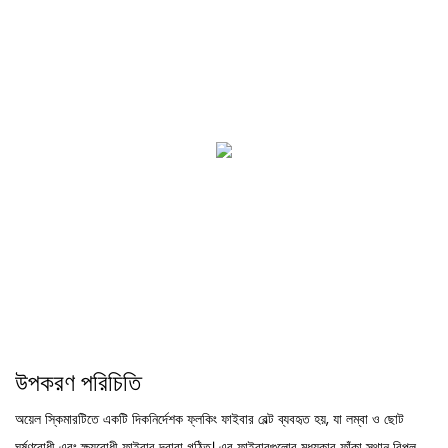
উপকরণ পরিচিতি
অয়েল স্কিমারটিতে একটি দিকনির্দেশক ফ্লকিং ফাইবার বেল্ট ব্যবহৃত হয়, যা লম্বা ও ছোট
ঘর্ষণরোধী এবং ক্ষয়রোধী ফাইবার দ্বারা গঠিত। এর ফাইবারগুলোর মধ্যকার ফাঁকা স্থান বিপুল