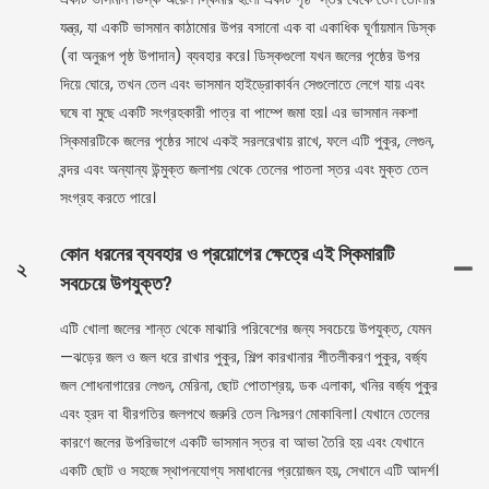
যন্ত্র, যা একটি ভাসমান কাঠামোর উপর বসানো এক বা একাধিক ঘূর্ণায়মান ডিস্ক
(বা অনুরূপ পৃষ্ঠ উপাদান) ব্যবহার করে। ডিস্কগুলো যখন জলের পৃষ্ঠের উপর
দিয়ে ঘোরে, তখন তেল এবং ভাসমান হাইড্রোকার্বন সেগুলোতে লেগে যায় এবং
ঘষে বা মুছে একটি সংগ্রহকারী পাত্র বা পাম্পে জমা হয়। এর ভাসমান নকশা
স্কিমারটিকে জলের পৃষ্ঠের সাথে একই সরলরেখায় রাখে, ফলে এটি পুকুর, লেগুন,
বন্দর এবং অন্যান্য উন্মুক্ত জলাশয় থেকে তেলের পাতলা স্তর এবং মুক্ত তেল
সংগ্রহ করতে পারে।
কোন ধরনের ব্যবহার ও প্রয়োগের ক্ষেত্রে এই স্কিমারটি
২
সবচেয়ে উপযুক্ত?
এটি খোলা জলের শান্ত থেকে মাঝারি পরিবেশের জন্য সবচেয়ে উপযুক্ত, যেমন
—ঝড়ের জল ও জল ধরে রাখার পুকুর, শিল্প কারখানার শীতলীকরণ পুকুর, বর্জ্য
জল শোধনাগারের লেগুন, মেরিনা, ছোট পোতাশ্রয়, ডক এলাকা, খনির বর্জ্য পুকুর
এবং হ্রদ বা ধীরগতির জলপথে জরুরি তেল নিঃসরণ মোকাবিলা। যেখানে তেলের
কারণে জলের উপরিভাগে একটি ভাসমান স্তর বা আভা তৈরি হয় এবং যেখানে
একটি ছোট ও সহজে স্থাপনযোগ্য সমাধানের প্রয়োজন হয়, সেখানে এটি আদর্শ।