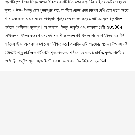
ফ্লোটিং পন্ড স্পিল ডিস্ক অয়েল স্কিমার একটি ডিরেকশনাল ফ্লকিং ফাইবার বেল্টের সাহায্যে
দ্রুত ও উচ্চ-বিশুদ্ধ তেল পুনরুদ্ধার করে, যা স্টিল বেল্টের চেয়ে চারগুণ বেশি তেল ধারণ করতে
পারে এবং এতে রয়েছে আরও পরিষ্কার পুনর্ব্যবহৃত তেলের জন্য একটি সমন্বিত দ্বিতীয়-
পর্যায়ের পৃথকীকরণ ব্যবস্থা। এর ভাসমান-ডিস্ক আকৃতি এবং কম্প্যাক্ট শৈলী, SUS304
স্টেইনলেস স্টিলের কাঠামো এবং ঘর্ষণ-রোধী ও ক্ষয়-রোধী উপকরণের সাথে মিলিত হয়ে দীর্ঘ
পরিষেবা জীবন এবং কম রক্ষণাবেক্ষণ নিশ্চিত করে। একাধিক বেল্ট-প্রস্থের মডেলে উপলব্ধ এই
ইউনিটটি স্ট্যান্ডার্ড এক্সপোর্ট কার্টন প্যাকেজিং-এ পাঠানো হয় এবং রিজার্ভার, কুলিং সার্কিট ও
মেশিন টুল ফ্লুইড পুলে সহজে ইনস্টল করার জন্য এর লিড টাইম ৩–২০ দিন।