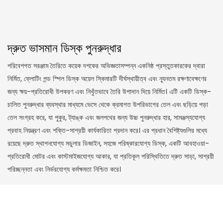
দ্রুত ভাসমান ডিস্ক পুনরুদ্ধার
পরিবেশগত সরঞ্জাম তৈরিতে কয়েক দশকের অভিজ্ঞতাসম্পন্ন একনিষ্ঠ প্রস্তুতকারকের দ্বারা
নির্মিত, ফ্লোটিং পন্ড স্পিল ডিস্ক অয়েল স্কিমারটি দীর্ঘস্থায়ীত্ব এবং ন্যূনতম রক্ষণাবেক্ষণের
জন্য ক্ষয়-প্রতিরোধী উপকরণ এবং নিখুঁতভাবে তৈরি উপাদান দিয়ে নির্মিত। এটি একটি ডিস্ক-
চালিত পুনরুদ্ধার ব্যবস্থার মাধ্যমে ভেসে থেকে ক্রমাগত উপরিভাগের তেল এবং ছড়িয়ে পড়া
তেল সংগ্রহ করে, যা পুকুর, ট্যাঙ্ক এবং জলপথের জন্য উচ্চ পুনরুদ্ধার হার, সামঞ্জস্যযোগ্য
প্রবাহ নিয়ন্ত্রণ এবং শক্তি-সাশ্রয়ী কার্যকারিতা প্রদান করে। এর প্রধান বৈশিষ্ট্যগুলির মধ্যে
রয়েছে দ্রুত স্থাপনযোগ্য মডুলার ডিজাইন, সহজে পরিষ্কারযোগ্য ডিস্ক, একটি আবহাওয়া-
প্রতিরোধী মোটর এবং কাস্টমাইজযোগ্য আকার, যা প্রতিকূল পরিস্থিতিতে দ্রুত সাড়া, সাশ্রয়ী
পরিচ্ছন্নতা এবং নির্ভরযোগ্য কর্মক্ষমতা নিশ্চিত করে।