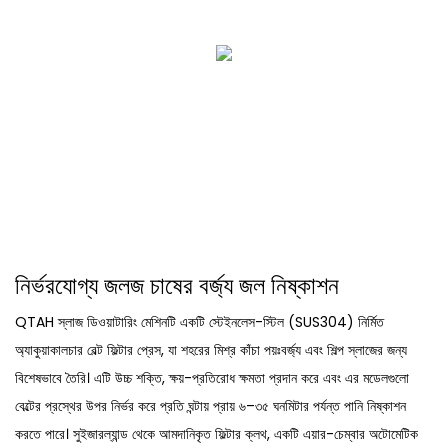
নির্ভরযোগ্য জলজ চাষের বর্জ্য জল নিষ্কাশন
QTAH স্লাজ ডিওয়াটারিং মেশিনটি একটি স্টেইনলেস-স্টিল (SUS304) নির্মিত
অ্যাকুয়াকালচার বেল্ট ফিল্টার প্রেস, যা শহরের মিশ্র কাঁচা পয়ঃবর্জ্য এবং শিল্প স্লাজের জন্য
বিশেষভাবে তৈরি। এটি উচ্চ শক্তি, ক্ষয়-প্রতিরোধ ক্ষমতা প্রদান করে এবং এর মডেলগুলো
বেল্টের প্রস্থের উপর নির্ভর করে প্রতি ঘন্টায় প্রায় ৬–৩৫ ঘনমিটার পর্যন্ত পানি নিষ্কাশন
করতে পারে। সুইজারল্যান্ড থেকে আমদানিকৃত ফিল্টার ক্লথ, একটি এয়ার-চেম্বার অটোমেটিক