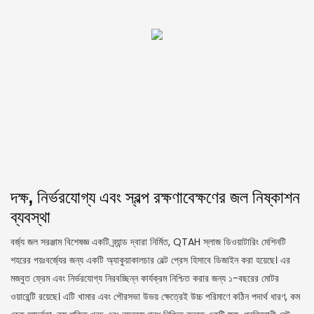
দক্ষ, নির্ভরযোগ্য এবং স্বল্প রক্ষণাবেক্ষণের জল নিষ্কাশন
ব্যবস্থা
বর্জ্য জল সরঞ্জাম বিশেষজ্ঞ একটি ব্র্যান্ড দ্বারা নির্মিত, QTAH স্লাজ ডিওয়াটারিং মেশিনটি
শহরের পয়ঃবর্জ্যের জন্য একটি অ্যাকুয়াকালচার বেল্ট প্রেস হিসাবে ডিজাইন করা হয়েছে। এর
মজবুত ফ্রেম এবং নির্ভরযোগ্য নিরবচ্ছিন্ন কার্যক্রম নিশ্চিত করার জন্য ১-বছরের মোটর
ওয়ারেন্টি রয়েছে। এটি খামার এবং পৌরসভা উভয় ক্ষেত্রেই উচ্চ পরিমাণে কঠিন পদার্থ ধারণ, কম