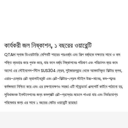
কার্যকরী জল নিষ্কাশন, ১ বছরের ওয়ারেন্টি
QTAH স্লাজ ডিওয়াটারিং মেশিনটি শহরের পয়ঃবর্জ্য এবং শিল্প বর্জ্যকে দক্ষতার সাথে ও কম
শক্তি ব্যবহার করে পৃথক করে, যার ফলে বর্জ্য নিষ্কাশনের পরিমাণ এবং পরিচালন ব্যয় কমে
আসে। এর স্টেইনলেস-স্টিল SUS304 ফ্রেম, সুইজারল্যান্ড থেকে আমদানিকৃত ফিল্টার ক্লথ,
এয়ার-চেম্বার বেল্ট অ্যালাইনমেন্ট এবং বেল্ট-ফিল্টার-প্রেস স্টাইল উচ্চ-মানের, কম-শব্দের
কর্মক্ষমতা নিশ্চিত করে এবং এর রক্ষণাবেক্ষণও সহজ। এটি স্ট্যান্ডার্ড এক্সপোর্ট কার্টনে পাঠানো হয়,
সুবিধাজনক ইনস্টলেশনের জন্য কমপ্যাক্ট বেল্ট-প্রস্থের মডেলে পাওয়া যায় এবং নির্ভরযোগ্য
পরিষেবার জন্য এর সাথে ১ বছরের মোটর ওয়ারেন্টি রয়েছে।