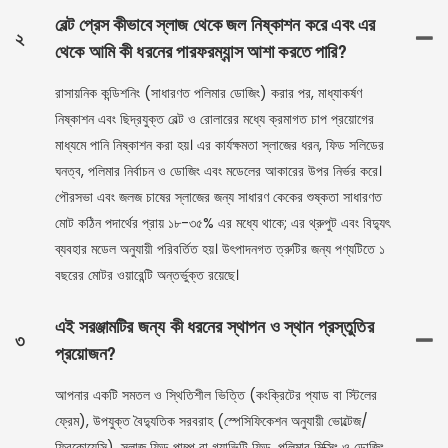
বেল্ট প্রেস কীভাবে স্লাজ থেকে জল নিষ্কাশন করে এবং এর
২
থেকে আমি কী ধরনের পারফরম্যান্স আশা করতে পারি?
রাসায়নিক কন্ডিশনিং (সাধারণত পলিমার ডোজিং) করার পর, মাধ্যাকর্ষণ
নিষ্কাশন এবং ছিদ্রযুক্ত বেল্ট ও রোলারের মধ্যে ক্রমাগত চাপ প্রয়োগের
মাধ্যমে পানি নিষ্কাশন করা হয়। এর কার্যক্ষমতা স্লাজের ধরন, ফিড সলিডের
ঘনত্ব, পলিমার নির্বাচন ও ডোজিং এবং মডেলের আকারের উপর নির্ভর করে।
পৌরসভা এবং জলজ চাষের স্লাজের জন্য সাধারণ কেকের শুষ্কতা সাধারণত
মোট কঠিন পদার্থের প্রায় ১৮-৩৫% এর মধ্যে থাকে; এর থ্রুপুট এবং বিদ্যুৎ
ব্যবহার মডেল অনুযায়ী পরিবর্তিত হয়। উৎপাদনগত ত্রুটির জন্য পণ্যটিতে ১
বছরের মোটর ওয়ারেন্টি অন্তর্ভুক্ত রয়েছে।
এই সরঞ্জামটির জন্য কী ধরনের স্থাপন ও স্থান প্রস্তুতির
৩
প্রয়োজন?
আপনার একটি সমতল ও স্থিতিশীল ভিত্তি (কংক্রিটের প্যাড বা স্টিলের
ফ্রেম), উপযুক্ত বৈদ্যুতিক সরবরাহ (স্পেসিফিকেশন অনুযায়ী ভোল্টেজ/
ফ্রিকোয়েন্সি), স্লাজ ফিড পাম্প বা গ্র্যাভিটি ফিড, পলিমার মিক্সিং ও ডোজিং