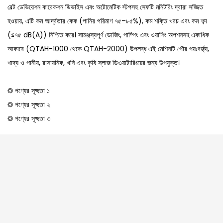
বেল্ট ডেভিয়েশন কারেকশন ডিভাইস এবং অটোমেটিক স্টপসহ সেফটি মনিটরিং দ্বারা সজ্জিত
হওয়ায়, এটি কম আর্দ্রতার কেক (পানির পরিমাণ ৭৫–৮৫%), কম শক্তি খরচ এবং কম শব্দ
(≤৭৫ dB(A)) নিশ্চিত করে। সামঞ্জস্যপূর্ণ ডোজিং, পাম্পিং এবং ওয়াশিং অপশনসহ একাধিক
আকারে (QTAH-1000 থেকে QTAH-2000) উপলব্ধ এই মেশিনটি পৌর পয়ঃবর্জ্য,
খাদ্য ও পানীয়, রাসায়নিক, খনি এবং কৃষি স্লাজ ডিওয়াটারিংয়ের জন্য উপযুক্ত।
◎ পণ্যের সূক্ষ্মতা ১
◎ পণ্যের সূক্ষ্মতা ২
◎ পণ্যের সূক্ষ্মতা ৩