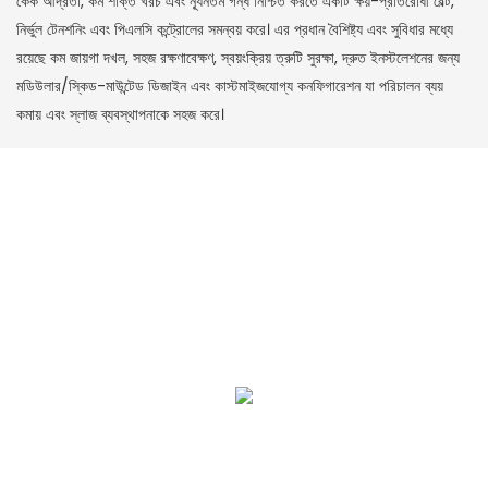
কেক আর্দ্রতা, কম শক্তি খরচ এবং ন্যূনতম গন্ধ নিশ্চিত করতে একটি ক্ষয়-প্রতিরোধী বেল্ট,
নির্ভুল টেনশনিং এবং পিএলসি কন্ট্রোলের সমন্বয় করে। এর প্রধান বৈশিষ্ট্য এবং সুবিধার মধ্যে
রয়েছে কম জায়গা দখল, সহজ রক্ষণাবেক্ষণ, স্বয়ংক্রিয় ত্রুটি সুরক্ষা, দ্রুত ইনস্টলেশনের জন্য
মডিউলার/স্কিড-মাউন্টেড ডিজাইন এবং কাস্টমাইজযোগ্য কনফিগারেশন যা পরিচালন ব্যয়
কমায় এবং স্লাজ ব্যবস্থাপনাকে সহজ করে।