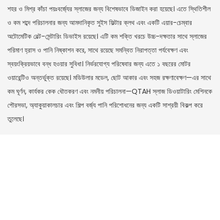
শহর ও মিশ্র কাঁচা পয়ঃবর্জ্যের স্লাজের জন্য বিশেষভাবে ডিজাইন করা হয়েছে। এতে স্থিতিশীল
ও কম শব্দে পরিচালনার জন্য আমদানিকৃত সুইস ফিল্টার ক্লথ এবং একটি এয়ার-চেম্বার
অটোমেটিক বেল্ট-সেন্টারিং ডিভাইস রয়েছে। এটি কম শক্তি খরচে উচ্চ-দক্ষতার সাথে স্লাজের
পরিমাণ হ্রাস ও পানি নিষ্কাশন করে, সাথে রয়েছে সমন্বিত নিরাপত্তা পর্যবেক্ষণ এবং
স্বয়ংক্রিয়ভাবে বন্ধ হওয়ার সুবিধা। নির্ভরযোগ্য পরিষেবার জন্য এতে ১ বছরের মোটর
ওয়ারেন্টিও অন্তর্ভুক্ত রয়েছে। মডিউলার মডেল, ছোট আকার এবং সহজ রক্ষণাবেক্ষণ—এর সাথে
কম ঘূর্ণন, কার্যকর কেক ধৌতকরণ এবং নমনীয় পরিচালনা—QTAH স্লাজ ডিওয়াটারিং মেশিনকে
পৌরসভা, অ্যাকুয়াকালচার এবং শিল্প বর্জ্য পানি পরিশোধনের জন্য একটি সাশ্রয়ী বিকল্প করে
তুলেছে।