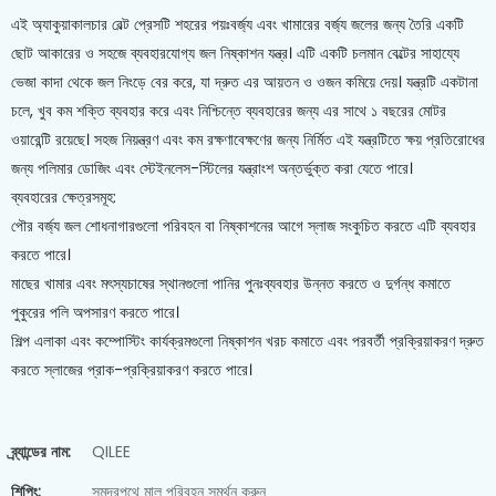
এই অ্যাকুয়াকালচার বেল্ট প্রেসটি শহরের পয়ঃবর্জ্য এবং খামারের বর্জ্য জলের জন্য তৈরি একটি
ছোট আকারের ও সহজে ব্যবহারযোগ্য জল নিষ্কাশন যন্ত্র। এটি একটি চলমান বেল্টের সাহায্যে
ভেজা কাদা থেকে জল নিংড়ে বের করে, যা দ্রুত এর আয়তন ও ওজন কমিয়ে দেয়। যন্ত্রটি একটানা
চলে, খুব কম শক্তি ব্যবহার করে এবং নিশ্চিন্তে ব্যবহারের জন্য এর সাথে ১ বছরের মোটর
ওয়ারেন্টি রয়েছে। সহজ নিয়ন্ত্রণ এবং কম রক্ষণাবেক্ষণের জন্য নির্মিত এই যন্ত্রটিতে ক্ষয় প্রতিরোধের
জন্য পলিমার ডোজিং এবং স্টেইনলেস-স্টিলের যন্ত্রাংশ অন্তর্ভুক্ত করা যেতে পারে।
ব্যবহারের ক্ষেত্রসমূহ:
পৌর বর্জ্য জল শোধনাগারগুলো পরিবহন বা নিষ্কাশনের আগে স্লাজ সংকুচিত করতে এটি ব্যবহার
করতে পারে।
মাছের খামার এবং মৎস্যচাষের স্থানগুলো পানির পুনঃব্যবহার উন্নত করতে ও দুর্গন্ধ কমাতে
পুকুরের পলি অপসারণ করতে পারে।
শিল্প এলাকা এবং কম্পোস্টিং কার্যক্রমগুলো নিষ্কাশন খরচ কমাতে এবং পরবর্তী প্রক্রিয়াকরণ দ্রুত
করতে স্লাজের প্রাক-প্রক্রিয়াকরণ করতে পারে।
ব্র্যান্ডের নাম:
QILEE
শিপিং:
সমুদ্রপথে মাল পরিবহন সমর্থন করুন