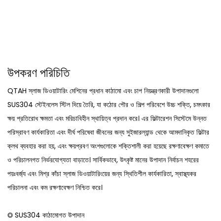
উপকরণ পরিচিতি
QTAH স্লাজ ডিওয়াটারিং মেশিনের প্রধান কাঠামো এবং চাপ নিয়ন্ত্রণকারী উপাদানগুলো
SUS304 স্টেইনলেস স্টিল দিয়ে তৈরি, যা কঠোর পৌর ও শিল্প পরিবেশে উচ্চ শক্তি, চমৎকার
ক্ষয় প্রতিরোধ ক্ষমতা এবং মরিচাবিহীন স্থায়িত্ব প্রদান করে। এর ফিল্টারেশন সিস্টেমে উন্নত
পরিস্রাবণ কার্যকারিতা এবং দীর্ঘ পরিষেবা জীবনের জন্য সুইজারল্যান্ড থেকে আমদানিকৃত ফিল্টার
ক্লথ ব্যবহার করা হয়, এবং ক্ষয়প্রবণ অংশগুলোকে শক্তিশালী করা হয়েছে রক্ষণাবেক্ষণ কমাতে
ও পরিচালনগত নির্ভরযোগ্যতা বাড়াতে। সার্বিকভাবে, উৎকৃষ্ট মানের উপাদান নির্বাচন শহরের
পয়ঃবর্জ্য এবং মিশ্র কাঁচা স্লাজ ডিওয়াটারিংয়ের জন্য স্থিতিশীল কার্যকারিতা, স্বাস্থ্যকর
পরিচালনা এবং কম রক্ষণাবেক্ষণ নিশ্চিত করে।
◎ SUS304 কাঠামোগত উপাদান