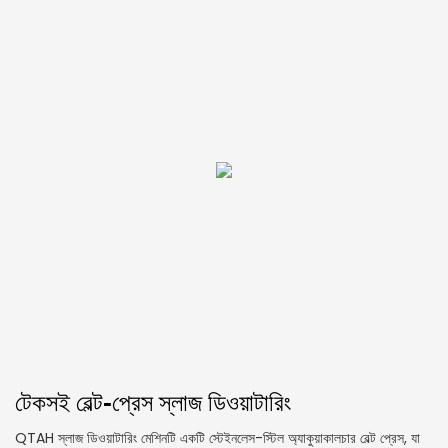
টেকসই বেল্ট-প্রেস স্লাজ ডিওয়াটারিং
QTAH স্লাজ ডিওয়াটারিং মেশিনটি একটি স্টেইনলেস-স্টিল অ্যাকুয়াকালচার বেল্ট প্রেস, যা