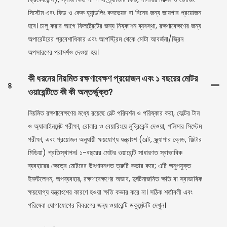
সিস্টেম এবং ফিড ও কেক হ্যান্ডলিং কনভেয়র বা বিনের জন্য জায়গার প্রয়োজন
হবে। চালু করার আগে ফিলট্রেটের জন্য নিষ্কাশন ব্যবস্থা, রক্ষণাবেক্ষণের জন্য
অপারেটরের প্রবেশাধিকার এবং আপস্ট্রিম থেকে মোটা আবর্জনা/স্ক্রিন
অপসারণের পরামর্শও দেওয়া হয়।
কী ধরনের নিয়মিত রক্ষণাবেক্ষণ প্রয়োজন এবং ১ বছরের মোটর
৪
ওয়ারেন্টিতে কী কী অন্তর্ভুক্ত?
নিয়মিত রক্ষণাবেক্ষণের মধ্যে রয়েছে বেল্ট পরিদর্শন ও পরিষ্কার করা, বেল্টের টান
ও অ্যালাইনমেন্ট পরীক্ষা, রোলার ও বেয়ারিংয়ে লুব্রিকেন্ট দেওয়া, পলিমার সিস্টেম
পরীক্ষা, এবং প্রয়োজন অনুযায়ী ক্ষয়যোগ্য যন্ত্রাংশ (বেল্ট, স্ক্র্যাপার ব্লেড, ফিল্টার
মিডিয়া) প্রতিস্থাপন। ১-বছরের মোটর ওয়ারেন্টি সাধারণত স্বাভাবিক
ব্যবহারের ক্ষেত্রে মোটরের উৎপাদনগত ত্রুটি কভার করে; এটি অনুপযুক্ত
ইনস্টলেশন, অপব্যবহার, রক্ষণাবেক্ষণের অভাব, দুর্ঘটনাজনিত ক্ষতি বা স্বাভাবিক
ক্ষয়যোগ্য যন্ত্রাংশের কারণে হওয়া ক্ষতি কভার করে না। সঠিক শর্তাবলী এবং
পরিষেবা যোগাযোগের বিবরণের জন্য ওয়ারেন্টি ডকুমেন্টটি দেখুন।