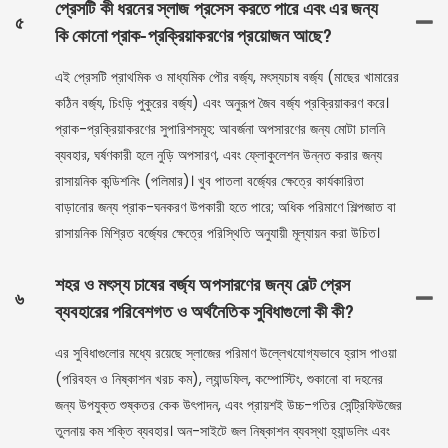
প্রেসটি কী ধরনের স্লাজ প্রসেস করতে পারে এবং এর জন্য
৫
কি কোনো প্রাক-প্রক্রিয়াকরণের প্রয়োজন আছে?
এই প্রেসটি প্রাথমিক ও মাধ্যমিক পৌর বর্জ্য, মৎস্যচাষ বর্জ্য (মাছের খামারের
কঠিন বর্জ্য, চিংড়ি পুকুরের বর্জ্য) এবং অনুরূপ জৈব বর্জ্য প্রক্রিয়াকরণ করে।
প্রাক-প্রক্রিয়াকরণের সুপারিশসমূহ: আবর্জনা অপসারণের জন্য মোটা চালনি
ব্যবহার, ঘর্ষণকারী হলে নুড়ি অপসারণ, এবং ফ্লোকুলেশন উন্নত করার জন্য
রাসায়নিক কন্ডিশনিং (পলিমার)। খুব পাতলা বর্জ্যের ক্ষেত্রে কার্যকারিতা
বাড়ানোর জন্য প্রাক-ঘনকরণ উপকারী হতে পারে; অধিক পরিমাণে শিল্পজাত বা
রাসায়নিক মিশ্রিত বর্জ্যের ক্ষেত্রে পরিস্থিতি অনুযায়ী মূল্যায়ন করা উচিত।
শহর ও মৎস্য চাষের বর্জ্য অপসারণের জন্য বেল্ট প্রেস
৬
ব্যবহারের পরিবেশগত ও অর্থনৈতিক সুবিধাগুলো কী কী?
এর সুবিধাগুলোর মধ্যে রয়েছে স্লাজের পরিমাণ উল্লেখযোগ্যভাবে হ্রাস পাওয়া
(পরিবহন ও নিষ্কাশন খরচ কম), ল্যান্ডফিল, কম্পোস্টিং, শুকানো বা দহনের
জন্য উপযুক্ত শুষ্কতর কেক উৎপাদন, এবং প্রায়শই উচ্চ-গতির সেন্ট্রিফিউজের
তুলনায় কম শক্তি ব্যবহার। অন-সাইটে জল নিষ্কাশন ব্যবস্থা হ্যান্ডলিং এবং