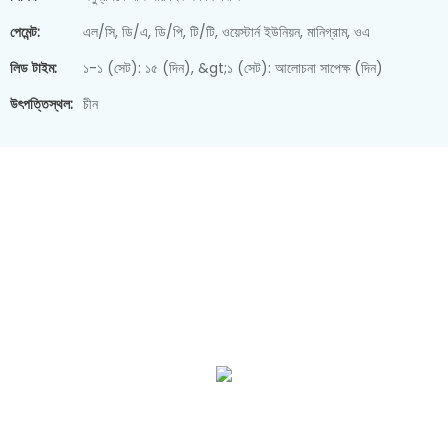
পেমেন্ট:
এল/সি, ডি/এ, ডি/পি, টি/টি, ওয়েস্টার্ন ইউনিয়ন, মানিগ্রাম, ওএ
লিড টাইম:
১-১ (সেট): ১৫ (দিন), &gt;১ (সেট): আলোচনা সাপেক্ষ (দিন)
উৎপত্তিস্থল:
চীন