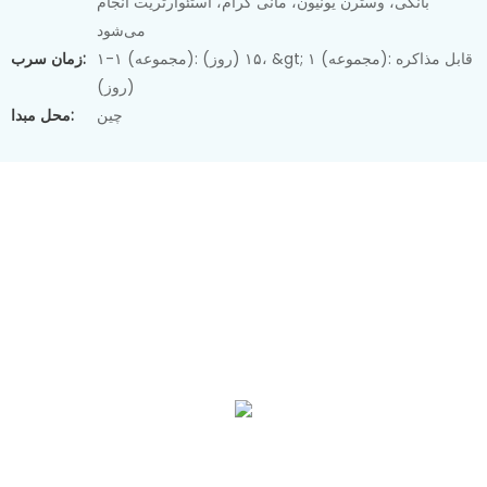
بانکی، وسترن یونیون، مانی گرام، استئوآرتریت انجام
می‌شود
۱-۱ (مجموعه): ۱۵ (روز)، &gt; ۱ (مجموعه): قابل مذاکره
زمان سرب:
(روز)
چین
محل مبدا: