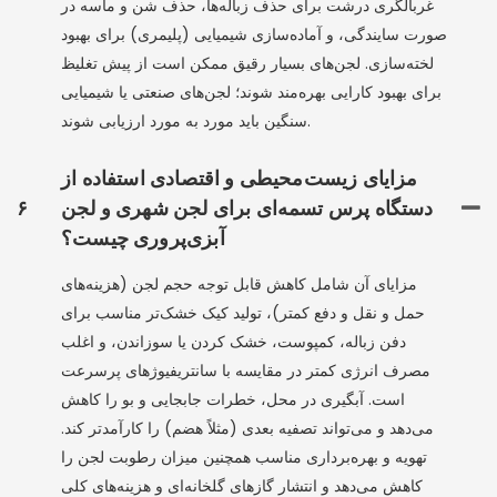
غربالگری درشت برای حذف زباله‌ها، حذف شن و ماسه در
صورت سایندگی، و آماده‌سازی شیمیایی (پلیمری) برای بهبود
لخته‌سازی. لجن‌های بسیار رقیق ممکن است از پیش تغلیظ
برای بهبود کارایی بهره‌مند شوند؛ لجن‌های صنعتی یا شیمیایی
سنگین باید مورد به مورد ارزیابی شوند.
مزایای زیست‌محیطی و اقتصادی استفاده از
دستگاه پرس تسمه‌ای برای لجن شهری و لجن
۶
آبزی‌پروری چیست؟
مزایای آن شامل کاهش قابل توجه حجم لجن (هزینه‌های
حمل و نقل و دفع کمتر)، تولید کیک خشک‌تر مناسب برای
دفن زباله، کمپوست، خشک کردن یا سوزاندن، و اغلب
مصرف انرژی کمتر در مقایسه با سانتریفیوژهای پرسرعت
است. آبگیری در محل، خطرات جابجایی و بو را کاهش
می‌دهد و می‌تواند تصفیه بعدی (مثلاً هضم) را کارآمدتر کند.
تهویه و بهره‌برداری مناسب همچنین میزان رطوبت لجن را
کاهش می‌دهد و انتشار گازهای گلخانه‌ای و هزینه‌های کلی