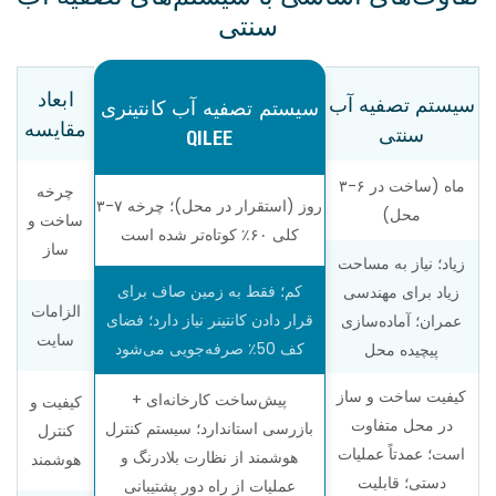
سنتی
ابعاد
سیستم تصفیه آب
سیستم تصفیه آب کانتینری
مقایسه
سنتی
QILEE
۳-۶ ماه (ساخت در
چرخه
۳-۷ روز (استقرار در محل)؛ چرخه
محل)
ساخت و
کلی ۶۰٪ کوتاه‌تر شده است
ساز
زیاد؛ نیاز به مساحت
کم؛ فقط به زمین صاف برای
زیاد برای مهندسی
الزامات
قرار دادن کانتینر نیاز دارد؛ فضای
عمران؛ آماده‌سازی
سایت
کف 50٪ صرفه‌جویی می‌شود
پیچیده محل
کیفیت ساخت و ساز
پیش‌ساخت کارخانه‌ای +
کیفیت و
در محل متفاوت
بازرسی استاندارد؛ سیستم کنترل
کنترل
است؛ عمدتاً عملیات
هوشمند از نظارت بلادرنگ و
هوشمند
دستی؛ قابلیت
عملیات از راه دور پشتیبانی