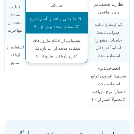
نظارت ضعیف در
می‌کند
قابلیت
زمان واقعی
استفاده
بالا؛ جابجایی و انتقال آسان؛ نرخ
مجدد از
کم ارتفاع؛ سازه
استفاده مجدد بیش از ۹۰٪
مهاجرت
عمرانی ثابت؛
جابجایی دشوار؛
پشتیبانی از ادغام ماژول‌های
استفاده از
اساساً غیرقابل
استفاده مجدد از آب بازیافتی؛
بازیافت
استفاده مجدد
نرخ بازیافت منابع تا ۸۰٪
منابع
انعطاف‌پذیری
ضعیف؛ افزودن توابع
استفاده مجدد
دشوار؛ نرخ بازیافت
معمولاً کمتر از ۴۰٪
درباره پروژه خود بیشتر به ما بگویید!