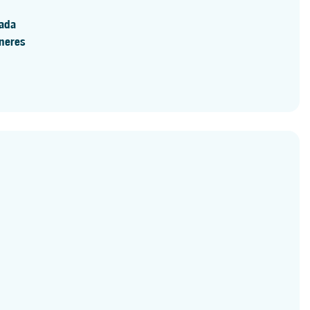
cada
neres