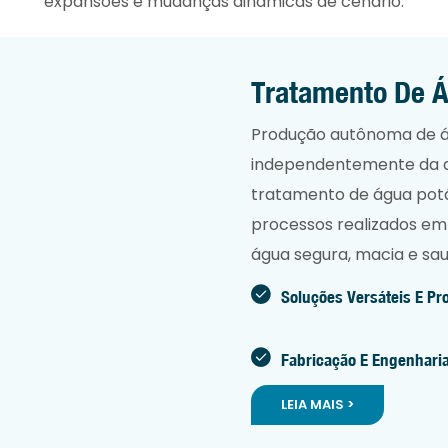
expansões e mudanças dinâmicas de cenário.
Tratamento De Á
Produção autônoma de á
independentemente da qu
tratamento de água potá
processos realizados e
água segura, macia e sa
Soluções Versáteis E Pr
Fabricação E Engenhari
LEIA MAIS >