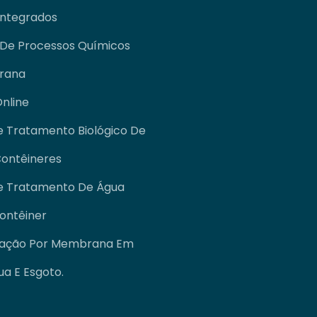
Integrados
 De Processos Químicos
rana
nline
e Tratamento Biológico De
Contêineres
De Tratamento De Água
ontêiner
ração Por Membrana Em
a E Esgoto.