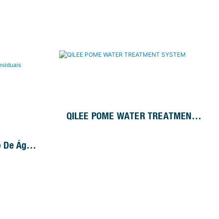
 QILEE
Proteção De Polias
QILEE POME WATER TREATMENT
SYSTEM
o De Águas
s QILEE