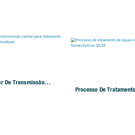
De Efluentes Industriais
r De Transmissão
Processo De Tratament
ara Tratamento De Lodo
Residuais Farmacêutica
Residuais