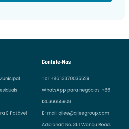
Contate-Nos
unicipal
Tel
: +86 13370035529
siduais
WhatsApp para negócios: +86
13636655908
a E Potável
E-mail:
qilee@qileegroup.com
Adicionar: No. 351 Wenqu Road,