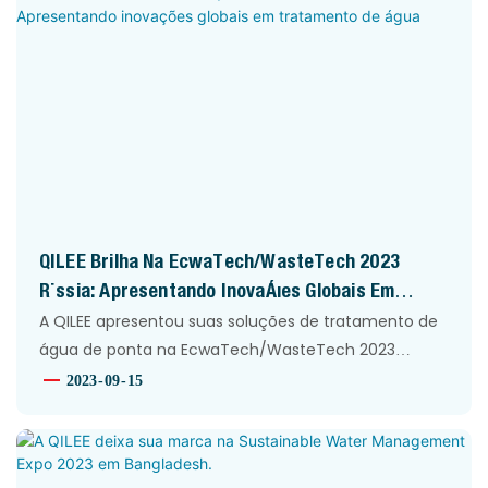
em todo o mundo.
QILEE Brilha Na EcwaTech/WasteTech 2023
Rússia: Apresentando Inovações Globais Em
Tratamento De Água
A QILEE apresentou suas soluções de tratamento de
água de ponta na EcwaTech/WasteTech 2023
Rússia, interagindo com parceiros globais e
2023
09
15
destacando sua capacidade tecnológica no
mercado internacional.