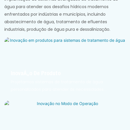
água para atender aos desafios hídricos modernos
enfrentados por indústrias e municípios, incluindo
abastecimento de água, tratamento de efluentes
industriais, produção de água pura e dessalinização.
Inovação De Produto
Projetamos sistemas de tratamento de água
personalizados para atender às necessidades
específicas de cada cliente, garantindo
desempenho e eficiência ideais. Nossas tecnologias
proprietárias, como filtração por membrana
avançada, precipitação química de CO₂ e processos
biológicos, são desenvolvidas para lidar com eficácia