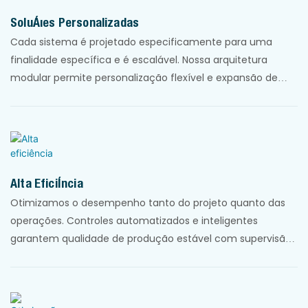
Soluções Personalizadas
Cada sistema é projetado especificamente para uma
finalidade específica e é escalável. Nossa arquitetura
modular permite personalização flexível e expansão de
capacidade, garantindo que cada solução se adapte aos
requisitos específicos do seu local e às necessidades em
constante evolução do projeto.
Alta Eficiência
Otimizamos o desempenho tanto do projeto quanto das
operações. Controles automatizados e inteligentes
garantem qualidade de produção estável com supervisão
mínima, proporcionando alta eficiência em energia, uso de
recursos e custos do ciclo de vida.