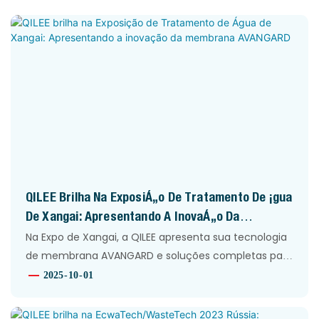
QILEE Brilha Na Exposição De Tratamento De Água
De Xangai: Apresentando A Inovação Da
Membrana AVANGARD
Na Expo de Xangai, a QILEE apresenta sua tecnologia
de membrana AVANGARD e soluções completas para
tratamento de água. Nossa equipe se conecta com
2025
10
01
parceiros globais, impulsionando a inovação em
separação e purificação de fluidos para indústrias