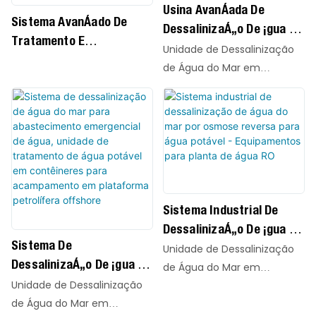
Usina Avançada De
Sistema Avançado De
Dessalinização De Água Do
Tratamento E
Mar Com Recuperação De
Unidade de Dessalinização
Reutilização De Água
Salmoura Para Projetos
de Água do Mar em
Recuperada Para
De Água Sustentável Da
Contêineres QILEE, com
Efluentes Industriais.
tecnologia SWRO avançada
NEOM Vision 2030 Com
e elementos de membrana
Alta Recuperação De
AVANGARD AG-SWRO-
Energia.
8040HR de alto
desempenho, em unidades
compactas e de rápida
Sistema Industrial De
implantação. Projetados
Dessalinização De Água Do
para municípios costeiros,
Sistema De
Mar Por Osmose Reversa
Unidade de Dessalinização
ilhas remotas, plantas
Dessalinização De Água Do
Para Água Potável -
de Água do Mar em
industriais e abastecimento
Mar Para Abastecimento
Unidade de Dessalinização
Equipamentos Para Planta
Contêineres QILEE, com
de água emergencial, esses
Emergencial De Água,
de Água do Mar em
tecnologia SWRO avançada
De Água RO
sistemas convertem com