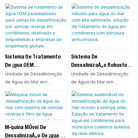
Unidade De Tratamento
Contêineres QILEE, com
e elementos de membrana
eficiência água do mar ou
tecnologia SWRO avançada
De Água Potável Em
AVANGARD AG-SWRO-
água com alta salinidade
e elementos de membrana
8040HR de alto
Contêineres Para
em água doce de alta
AVANGARD AG-SWRO-
desempenho, em unidades
Acampamento Em
pureza, em conformidade
8040HR de alto
compactas e de rápida
Plataforma Petrolífera
com os padrões
desempenho, em unidades
implantação. Projetados
internacionais de água
Offshore
compactas e de rápida
para municípios costeiros,
potável. Tecnologia SWRO
Sistema De Tratamento
Sistema De
implantação. Projetados
ilhas remotas, plantas
avançada para produção
De Água OEM
Dessalinização Robusto
para municípios costeiros,
industriais e abastecimento
confiável de água doce.
Personalizado Para
Para Água Do Mar Com
Unidade de Dessalinização
Unidade de Dessalinização
ilhas remotas, plantas
de água emergencial, esses
Usinas De Dessalinização
Alta Salinidade, Solução
de Água do Mar em
de Água do Mar em
industriais e abastecimento
sistemas convertem com
Por Osmose Reversa Em
De Tratamento De Água
Contêineres QILEE, com
Contêineres QILEE, com
de água emergencial, esses
eficiência água do mar ou
tecnologia SWRO avançada
tecnologia SWRO avançada
Contêineres, Destinado A
Em Contêineres Com
sistemas convertem com
água com alta salinidade
e elementos de membrana
e elementos de membrana
Empreiteiras E Empresas
Estrutura Anticorrosiva.
eficiência água do mar ou
em água doce de alta
AVANGARD AG-SWRO-
AVANGARD AG-SWRO-
água com alta salinidade
De Engenharia Globais.
pureza, em conformidade
8040HR de alto
8040HR de alto
em água doce de alta
com os padrões
Máquina Móvel De
desempenho, em unidades
desempenho, em unidades
pureza, em conformidade
internacionais de água
Dessalinização De Água Do
compactas e de rápida
compactas e de rápida