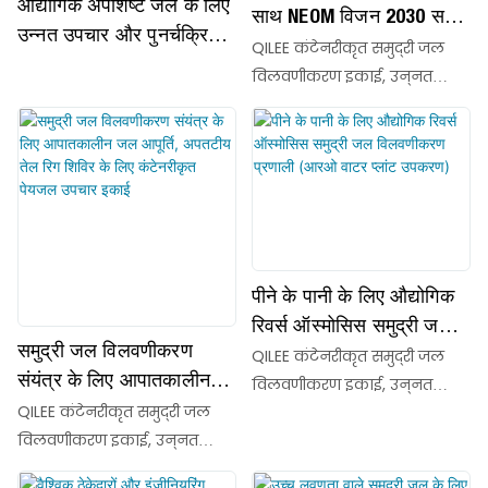
औद्योगिक अपशिष्ट जल के लिए
साथ NEOM विजन 2030 सतत
उन्नत उपचार और पुनर्चक्रित
जल परियोजनाओं के लिए उन्नत
QILEE कंटेनरीकृत समुद्री जल
जल पुन: उपयोग प्रणाली
खारे पानी की पुनर्प्राप्ति वाला
विलवणीकरण इकाई, उन्नत
समुद्री जल विलवणीकरण
SWRO तकनीक और उच्च-
प्रदर्शन वाले AVANGARD AG-
संयंत्र
SWRO-8040HR मेम्ब्रेन तत्वों
से युक्त एक कॉम्पैक्ट और तेजी
से तैनात होने वाली इकाई है। तटीय
नगरपालिकाओं, दूरस्थ द्वीपों,
औद्योगिक संयंत्रों और
पीने के पानी के लिए औद्योगिक
आपातकालीन जल आपूर्ति के
रिवर्स ऑस्मोसिस समुद्री जल
लिए डिज़ाइन की गई ये
समुद्री जल विलवणीकरण
विलवणीकरण प्रणाली (आरओ
QILEE कंटेनरीकृत समुद्री जल
प्रणालियाँ समुद्री जल या उच्च-
संयंत्र के लिए आपातकालीन
वाटर प्लांट उपकरण)
विलवणीकरण इकाई, उन्नत
लवणता वाले जल को
जल आपूर्ति, अपतटीय तेल रिग
QILEE कंटेनरीकृत समुद्री जल
SWRO तकनीक और उच्च-
अंतरराष्ट्रीय पेयजल मानकों के
शिविर के लिए कंटेनरीकृत
विलवणीकरण इकाई, उन्नत
प्रदर्शन वाले AVANGARD AG-
अनुरूप उच्च-शुद्धता वाले मीठे
पेयजल उपचार इकाई
SWRO तकनीक और उच्च-
SWRO-8040HR मेम्ब्रेन तत्वों
पानी में कुशलतापूर्वक परिवर्तित