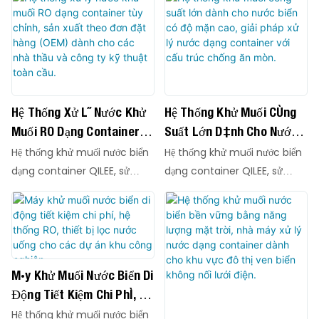
tiến với màng lọc AVANGARD
Giàn Khoan Dầu Ngoài
cao, được tích hợp trong các
Công nghệ SWRO tiên tiến
AG-SWRO-8040HR hiệu suất
thiết bị nhỏ gọn, dễ dàng triển
Khơi.
cho sản xuất nước ngọt đáng
cao, được tích hợp trong các
khai. Được thiết kế cho các
tin cậy.
thiết bị nhỏ gọn, dễ dàng triển
đô thị ven biển, đảo xa, nhà
khai. Được thiết kế cho các
máy công nghiệp và nguồn
đô thị ven biển, đảo xa, nhà
cung cấp nước khẩn cấp, các
Hệ Thống Xử Lý Nước Khử
Hệ Thống Khử Muối Công
máy công nghiệp và nguồn
hệ thống này chuyển đổi
Muối RO Dạng Container
Suất Lớn Dành Cho Nước
cung cấp nước khẩn cấp, các
nước biển hoặc nước có độ
Tùy Chỉnh, Sản Xuất Theo
Biển Có Độ Mặn Cao, Giải
Hệ thống khử muối nước biển
Hệ thống khử muối nước biển
hệ thống này chuyển đổi
mặn cao thành nước ngọt
Đơn Đặt Hàng (OEM) Dành
Pháp Xử Lý Nước Dạng
dạng container QILEE, sử
dạng container QILEE, sử
nước biển hoặc nước có độ
tinh khiết, đáp ứng các tiêu
Cho Các Nhà Thầu Và
Container Với Cấu Trúc
dụng công nghệ SWRO tiên
dụng công nghệ SWRO tiên
mặn cao thành nước ngọt
chuẩn nước uống quốc tế.
tiến với màng lọc AVANGARD
tiến với màng lọc AVANGARD
Công Ty Kỹ Thuật Toàn
Chống Ăn Mòn.
tinh khiết, đáp ứng các tiêu
Công nghệ SWRO tiên tiến
AG-SWRO-8040HR hiệu suất
AG-SWRO-8040HR hiệu suất
Cầu.
chuẩn nước uống quốc tế.
cho sản xuất nước ngọt đáng
cao, được tích hợp trong các
cao, được tích hợp trong các
Công nghệ SWRO tiên tiến
tin cậy.
thiết bị nhỏ gọn, dễ dàng triển
thiết bị nhỏ gọn, dễ dàng triển
cho sản xuất nước ngọt đáng
Máy Khử Muối Nước Biển Di
khai. Được thiết kế cho các
khai. Được thiết kế cho các
tin cậy.
Động Tiết Kiệm Chi Phí, Hệ
đô thị ven biển, đảo xa, nhà
đô thị ven biển, đảo xa, nhà
Thống RO, Thiết Bị Lọc
Hệ thống khử muối nước biển
máy công nghiệp và nguồn
máy công nghiệp và nguồn