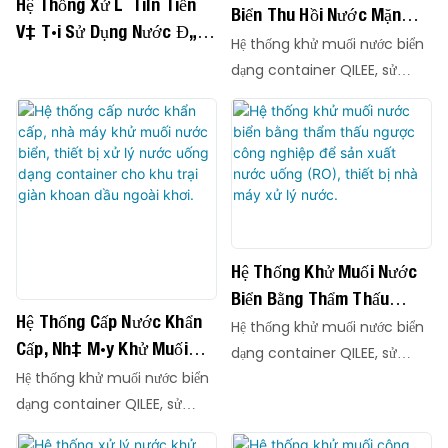
Hệ Thống Xử Lý Tiên Tiến
Biển Thu Hồi Nước Mặn
Và Tái Sử Dụng Nước Đã
Tiên Tiến Cho Các Dự Án
Hệ thống khử muối nước biển
Qua Xử Lý Cho Nước Thải
Nước Bền Vững NEOM
dạng container QILEE, sử
Công Nghiệp.
Vision 2030 Với Khả Năng
dụng công nghệ SWRO tiên
tiến với màng lọc AVANGARD
Thu Hồi Năng Lượng Cao.
AG-SWRO-8040HR hiệu suất
cao, được tích hợp trong các
thiết bị nhỏ gọn, dễ dàng triển
khai. Được thiết kế cho các
đô thị ven biển, đảo xa, nhà
Hệ Thống Khử Muối Nước
máy công nghiệp và nguồn
Biển Bằng Thẩm Thấu
cung cấp nước khẩn cấp, các
Hệ Thống Cấp Nước Khẩn
Ngược Công Nghiệp Để
Hệ thống khử muối nước biển
hệ thống này chuyển đổi
Cấp, Nhà Máy Khử Muối
Sản Xuất Nước Uống (RO),
dạng container QILEE, sử
nước biển hoặc nước có độ
Nước Biển, Thiết Bị Xử Lý
Hệ thống khử muối nước biển
Thiết Bị Nhà Máy Xử Lý
dụng công nghệ SWRO tiên
mặn cao thành nước ngọt
Nước Uống Dạng
dạng container QILEE, sử
tiến với màng lọc AVANGARD
Nước.
tinh khiết, đáp ứng các tiêu
Container Cho Khu Trại
dụng công nghệ SWRO tiên
AG-SWRO-8040HR hiệu suất
chuẩn nước uống quốc tế.