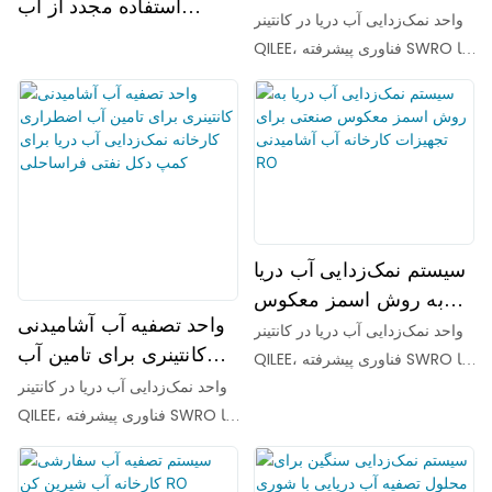
استفاده مجدد از آب
بازیابی آب نمک برای
واحد نمک‌زدایی آب دریا در کانتینر
بازیافتی برای فاضلاب
پروژه‌های آب پایدار NEOM
QILEE، فناوری پیشرفته SWRO با
صنعتی
Vision 2030 با بازیابی
عناصر غشایی AVANGARD AG-
SWRO-8040HR با کارایی بالا در
انرژی بالا
واحدهای جمع و جور و
سریع‌الاستقرار. این سیستم‌ها که
برای شهرداری‌های ساحلی، جزایر
دورافتاده، کارخانه‌های صنعتی و
تأمین آب اضطراری طراحی
سیستم نمک‌زدایی آب دریا
شده‌اند، به طور مؤثر آب دریا یا آب
به روش اسمز معکوس
با شوری بالا را به آب شیرین با
واحد تصفیه آب آشامیدنی
صنعتی برای تجهیزات
واحد نمک‌زدایی آب دریا در کانتینر
خلوص بالا مطابق با استانداردهای
کانتینری برای تامین آب
کارخانه آب آشامیدنی RO
QILEE، فناوری پیشرفته SWRO با
بین‌المللی آب آشامیدنی تبدیل
اضطراری کارخانه
واحد نمک‌زدایی آب دریا در کانتینر
عناصر غشایی AVANGARD AG-
می‌کنند. فناوری پیشرفته SWRO
نمک‌زدایی آب دریا برای
QILEE، فناوری پیشرفته SWRO با
SWRO-8040HR با کارایی بالا در
برای تولید آب شیرین قابل اعتماد.
کمپ دکل نفتی فراساحلی
عناصر غشایی AVANGARD AG-
واحدهای جمع و جور و
SWRO-8040HR با کارایی بالا در
سریع‌الاستقرار. این سیستم‌ها که