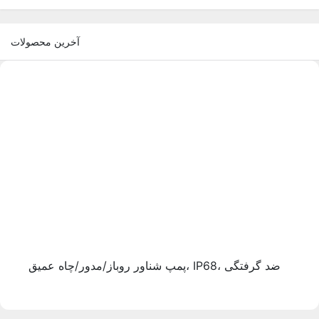
آخرین محصولات
پمپ شناور روباز/مدور/چاه عمیق، IP68، ضد گرفتگی