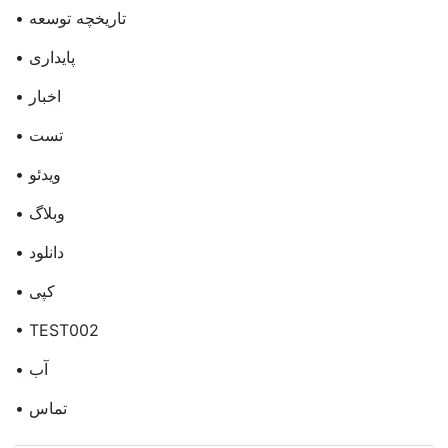
• تاریخچه توسعه
• پایداری
• اخبار
• تست
• ویدئو
• وبلاگ
• دانلود
• کپی
• TEST002
• آب
• تماس