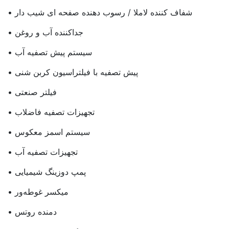
• شفاف کننده لاملا / رسوب دهنده صفحه ای شیب دار
• جداکننده آب و روغن
• سیستم پیش تصفیه آب
• پیش تصفیه با فیلتراسیون کربن شنی
• فیلتر صنعتی
• تجهیزات تصفیه فاضلاب
• سیستم اسمز معکوس
• تجهیزات تصفیه آب
• پمپ دوزینگ شیمیایی
• میکسر غوطه‌ور
• دمنده روتس