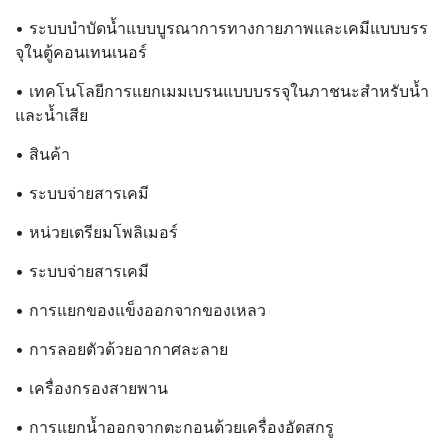
• ระบบบำบัดน้ำแบบบูรณาการทางกายภาพและเคมีแบบบรร
จุในตู้คอนเทนเนอร์
• เทคโนโลยีการแยกเมมเบรนแบบบรรจุในภาชนะสำหรับน้ำ
และน้ำเสีย
• สินค้า
• ระบบจ่ายสารเคมี
• หน่วยเตรียมโพลิเมอร์
• ระบบจ่ายสารเคมี
• การแยกของแข็งออกจากของเหลว
• การลอยตัวด้วยอากาศละลาย
• เครื่องกรองสายพาน
• การแยกน้ำออกจากตะกอนด้วยเครื่องอัดสกรู