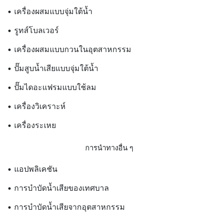
• เครื่องผสมแบบจุ่มใต้น้ำ
• รูทส์โบลเวอร์
• เครื่องผสมแบบกวนในอุตสาหกรรม
• ปั๊มสูบน้ำเสียแบบจุ่มใต้น้ำ
• ปั๊มไดอะแฟรมแบบใช้ลม
• เครื่องวิเคราะห์
• เครื่องระเหย
การนำทางอื่น ๆ
• แอปพลิเคชัน
• การบำบัดน้ำเสียของเทศบาล
• การบำบัดน้ำเสียจากอุตสาหกรรม