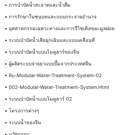
• การบำบัดน้ำสะอาดและน้ำดื่ม
• การรักษาในชนบทและแบบกระจายอำนาจ
• อุตสาหกรรมเฉพาะทางและการรีไซเคิลขยะมูลฝอย
• ระบบบำบัดน้ำเสียฉุกเฉินและแบบเคลื่อนที่
• ระบบบำบัดน้ำแบบโมดูลาร์ของจีน
• ผู้ผลิตระบบจ่ายยาแบบปั๊มจากประเทศจีน
• Ru-Modular-Water-Treatment-System-02
• 002-Modular-Water-Treatment-System.html
• ระบบบำบัดน้ำแบบโมดูลาร์ 02
• โครงการต่างๆ
• ระบบน้ำของจีน
• นวัตกรรม