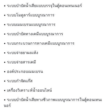
• ระบบบำบัดน้ำเสียแบบบรรจุในตู้คอนเทนเนอร์
• ระบบโมดูลาร์แบบบูรณาการ
• ระบบเมมเบรนแบบบูรณาการ
• ระบบบำบัดทางเคมีแบบบูรณาการ
• ระบบกระบวนการทางเคมีแบบบูรณาการ
• ระบบจ่ายยาผงแห้ง
• ระบบจ่ายสารเคมี
• องค์ประกอบเมมเบรน
• ระบบกำจัดแก๊ส
• เครื่องวิเคราะห์น้ำออนไลน์
• ระบบบำบัดน้ำเสียทางชีวภาพแบบบูรณาการในตู้คอนเทนเ
นอร์