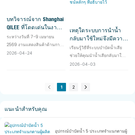
บทวิจารณ์จาก Shanghai
QILEE ที่โดดเด่นในงาน
เหตุใดระบบการนำน้ำ
ASIA WATER 2026
ระหว่างวันที่ 7-9 เมษายน
กลับมาใช้ใหม่จึงมีความ
ประเทศมาเลเซีย
2569 งานแสดงสินค้าด้านการ
สำคัญ? ประโยชน์หลักๆ
เรียนรู้วิธีที่ระบบบำบัดน้ำเสีย
บำบัดน้ำนานาชาติเอเชีย ครั้งที่
2026
04
24
ที่อธิบายไว้
ช่วยให้คุณนำน้ำเสียกลับมาใช้
14 (ASIA WATER 2026) ได้เปิด
ใหม่ ลดต้นทุน และลดการปล่อย
2026
04
03
ฉากอย่างยิ่งใหญ่ ณ ศูนย์การ
น้ำเสียในกระบวนการผลิตทาง
ประชุมกัวลาลัมเปอร์ (KLCC)
อุตสาหกรรม ด้วยโซลูชันการ
ประเทศมาเลเซีย งานแสดง
บำบัดที่มีประสิทธิภาพ
1
2
สินค้าครั้งนี้เป็นงานสำคัญและ
ใหญ่ที่สุดสำหรับอุตสาหกรรม
การบำบัดน้ำในเอเชียตะวันออก
แนะนำสำหรับคุณ
เฉียงใต้ ภายใต้หัวข้อ “การสร้าง
ชาติ: บริการน้ำที่ขับเคลื่อนด้วย
เทคโนโลยีเพื่อการเติบโตอย่าง
อุปกรณ์บำบัดน้ำ 5 ประเภทจำแนกตามผู้