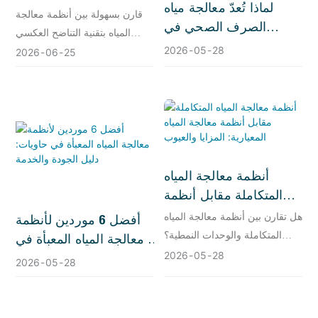
لماذا تُعدّ معالجة مياه
تقنية الترشيح الفائق: أيهما
قارن بسهولة بين أنظمة معالجة
الصرف الصحي في
الأنسب لك؟
المياه بتقنية التناضح العكسي
حاويات مهمة؟ ولماذا تُعدّ
(RO) وتقنية الترشيح الفائق
2026
05
28
2026
06
25
ذات أهمية؟
(UF). تعرّف على مزايا وعيوب
كل منهما لاختيار الخيار الأنسب
لاحتياجاتك في معالجة المياه.
أنظمة معالجة المياه
المتكاملة مقابل أنظمة
معالجة المياه المعيارية:
هل تقارن بين أنظمة معالجة المياه
أفضل 6 موردين لأنظمة
المزايا والعيوب
المتكاملة والوحدات النمطية؟
معالجة المياه المعبأة في
يغطي هذا الدليل المزايا والعيوب
2026
05
28
حاويات: دليل الجودة
2026
05
28
الحقيقية، وسيناريوهات المشاريع
والخدمة
التي يحقق فيها كل نهج نتائج
أفضل.