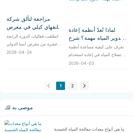
مراجعة لتألق شركة
شانغهاي كيلي في معرض
لماذا تُعدّ أنظمة إعادة
آسيا للمياه 2026 في
انطلقت فعاليات الدورة الرابعة
تدوير المياه مهمة؟ شرح
ماليزيا
عشرة من معرض آسيا الدولي
لأهم فوائدها
تعرف على كيفية مساعدة أنظمة
لمعالجة المياه (ASIA WATER
2026
04
24
استصلاح المياه في إعادة استخدام
2026) في مركز كوالالمبور
مياه الصرف الصحي، وخفض
2026
04
03
للمؤتمرات (KLCC) بماليزيا، في
التكاليف، وتقليل التصريف في
الفترة من 7 إلى 9 أبريل 2026.
العمليات الصناعية من خلال حلول
وباعتباره الحدث الأبرز والأكثر
معالجة فعالة.
1
2
تأثيراً في قطاع معالجة المياه في
جنوب شرق آسيا، جمع هذا
المعرض، الذي حمل شعار "بناء
موصى به لك
الأمم: خدمات مياه مدفوعة
بالتكنولوجيا من أجل نمو شامل" ،
أكثر من 1000 شركة رائدة
ما هي أنواع معدات معالجة المياه الخمسة