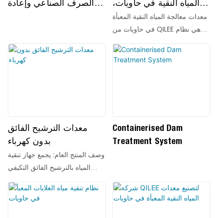
المياه النقية في حاويات،
الصرف الصناعي وإعادة
مزود بعمليات التخثير
استخدامها
معدات معالجة المياه النقية المعبأة
والترسيب والترشيح
في حاويات من QILEE هي نظام
والتطهير.
حديث لمعالجة المياه يتميز بتكامله
العالي، وسهولة تركيبه، واستقراره
التشغيلي. فهو يضم عملية تنقية
المياه بأكملها (بما في ذلك الفرز
الميكانيكي، والتخثير، والتعويم،
والترسيب، والترشيح، والتطهير،
وما إلى ذلك) داخل حاوية شحن
Containerised Dam
معدات الترشيح الفائق
قياسية.
Treatment System
بدون كهرباء
وصف المنتج العام: يجمع جهاز تنقية
المياه بالترشيح الفائق التكيفي
"الخالي من الكهرباء" بين تقنية
مقاومة التلوث لسلسلة أغشية
الترشيح الفائق Furui™ ذات النهاية
الحرة وآلية عمل المرشح بدون