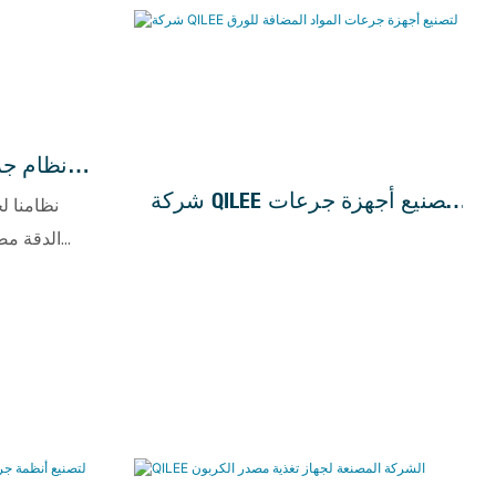
نظام جر
الما
شركة QILEE لتصنيع أجهزة جرعات
نظامنا ل
المواد المضافة للورق
الدقة مص
والفوسفور ال
معالجة
تنظيم 
النظام الح
للكائن
البيولوجية، 
(مثل النيت