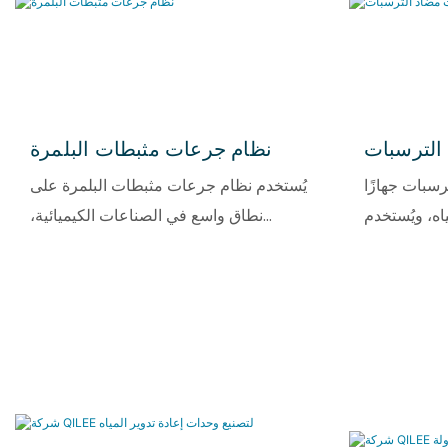
الترسبات
نظام جرعات مثبطات البلمرة
سبات جهازًا
يُستخدم نظام جرعات مثبطات البلمرة على
اه، ويُستخدم
نطاق واسع في الصناعات الكيميائية،
ظمة التناضح
والبوليستر، والأكريليك، والراتنجات، والنفط
ة، والغلايات،
والغاز، وأنظمة المياه المتداولة، وغيرها من
م هذا النظام
العمليات الصناعية. صُمم هذا النظام
وتلقائية من
لجرعات دقيقة من مثبطات البلمرة لكبح
ظام بفعالية
بلمرة المواد، وتكوّن الهلام، والبلمرة الذاتية.
سبات لأيونات
كما يمنع النظام بفعالية انسداد الأنابيب،
 والسيليكون
وهروب التفاعلات، وتلف المنتج، مما يضمن