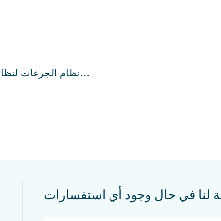
نظام الجرعات لنظام
الإلكتروني CIP من QILEE