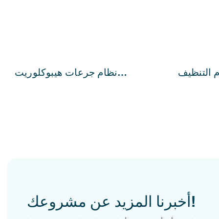
 التنظيف
نظام جرعات هيبوكلوريت
الصوديوم من QILEE
أخبرنا المزيد عن مشروعك!