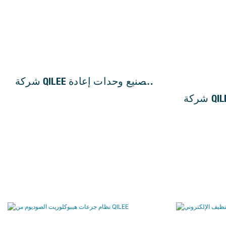
اصر الأغشية
استمرارية الإنتاج واستقراره على المدى
اري، ويُحسّن
الطويل.
أنظمة معالجة
المياه.
شركة QILEE لتصنيع وحدات إعادة
تدوير المياه
شركة QILEE لتصنيع أنظمة
المتداولة