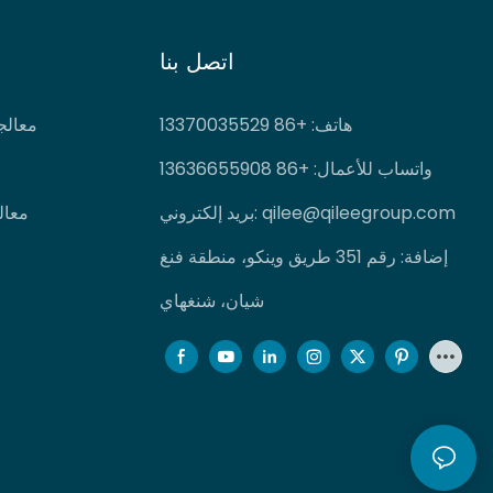
اتصل بنا
هاتف
: +86 13370035529
معالج
واتساب للأعمال: +86 13636655908
qilee@qileegroup.com
بريد إلكتروني:
معال
إضافة: رقم 351 طريق وينكو، منطقة فنغ
شيان، شنغهاي