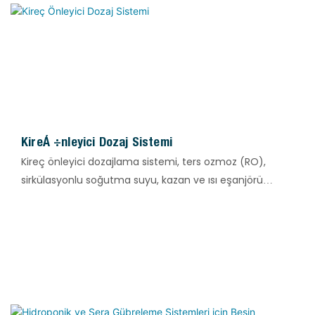
üretim operasyonunu sağlar.
Kireç Önleyici Dozaj Sistemi
Kireç önleyici dozajlama sistemi, ters ozmoz (RO),
sirkülasyonlu soğutma suyu, kazan ve ısı eşanjörü
sistemlerinde yaygın olarak kullanılan temel bir
yardımcı su arıtma cihazıdır. Kireç önleyicilerin doğru,
sürekli ve otomatik olarak dozajlanması için
tasarlanmıştır. Sistem, kalsiyum, magnezyum, silisyum
ve sülfat iyonlarının kristalleşmesini ve kireçlenmesini
etkili bir şekilde engeller, böylece membran
elemanlarını, boru hatlarını ve ısı eşanjör ekipmanlarını