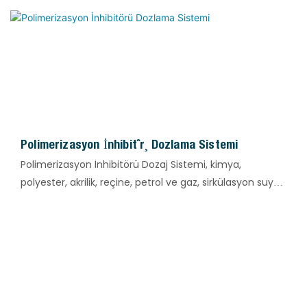
Polimerizasyon İnhibitörü Dozlama Sistemi
Polimerizasyon İnhibitörü Dozaj Sistemi, kimya,
polyester, akrilik, reçine, petrol ve gaz, sirkülasyon suyu
ve diğer endüstriyel proseslerde yaygın olarak
kullanılmaktadır. Malzeme polimerizasyonunu,
jelleşmeyi ve kendiliğinden polimerizasyonu bastırmak
için polimerizasyon inhibitörlerinin hassas dozajlanması
amacıyla tasarlanmıştır. Sistem, boru hattı tıkanmasını,
reaksiyonun kontrolden çıkmasını ve ürün bozulmasını
etkili bir şekilde önleyerek uzun vadeli istikrarlı ve sürekli