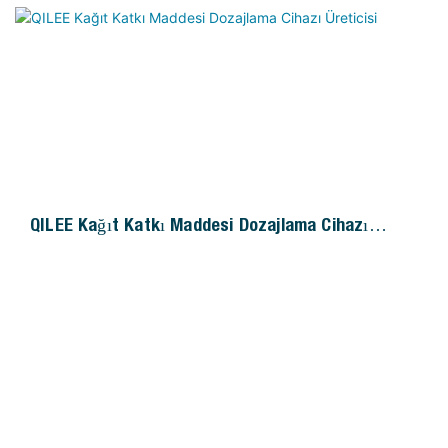
yerinde kurulumu basitleştirir, alan işgalini azaltır ve
birleşik bakım ve yönetimi kolaylaştırır. Çeşitli biyolojik
arıtma senaryolarına geniş ölçüde uygulanabilir ve atık
suda yetersiz doğal besin maddeleri ve mevsimsel
dalgalanmalardan kaynaklanan düşük arıtma verimliliği
gibi sorunları etkili bir şekilde çözer.
QILEE Kağıt Katkı Maddesi Dozajlama Cihazı
Üreticisi