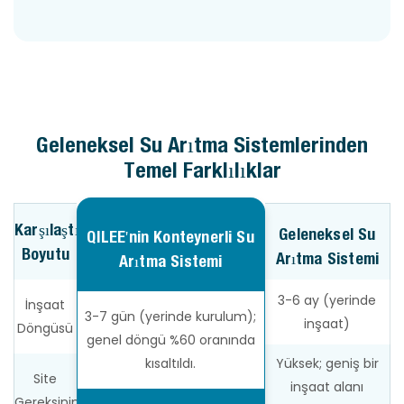
Geleneksel Su Arıtma Sistemlerinden
Temel Farklılıklar
Karşılaştırma
Geleneksel Su
QILEE'nin Konteynerli Su
Boyutu
Arıtma Sistemi
Arıtma Sistemi
3-6 ay (yerinde
İnşaat
3-7 gün (yerinde kurulum);
inşaat)
Döngüsü
genel döngü %60 oranında
kısaltıldı.
Yüksek; geniş bir
Site
inşaat alanı
Gereksinimleri