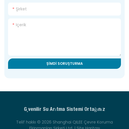
Şirket
Içerik
ŞIMDI SORUŞTURMA
Güvenilir Su Arıtma Sistemi Ortağınız
Telif hakkı © 2026 Shanghai QILEE Çevre Koruma
Ekipmanları Şirketi Ltd. |
Site Haritası