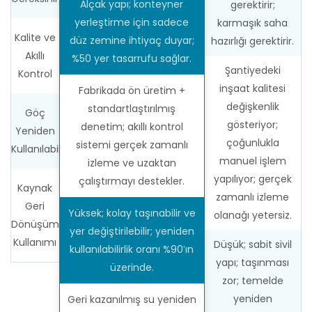
Alçak yapı; konteyner
gerektirir;
yerleştirme için sadece
karmaşık saha
Kalite ve
düz zemine ihtiyaç duyar;
hazırlığı gerektirir.
Akıllı
%50 yer tasarrufu sağlar.
Şantiyedeki
Kontrol
inşaat kalitesi
Fabrikada ön üretim +
değişkenlik
standartlaştırılmış
Göç
gösteriyor;
denetim; akıllı kontrol
Yeniden
çoğunlukla
sistemi gerçek zamanlı
Kullanılabilirlik
manuel işlem
izleme ve uzaktan
yapılıyor; gerçek
çalıştırmayı destekler.
Kaynak
zamanlı izleme
Geri
Yüksek; kolay taşınabilir ve
olanağı yetersiz.
Dönüşümü
yer değiştirilebilir; yeniden
Kullanımı
Düşük; sabit sivil
kullanılabilirlik oranı %90'ın
yapı; taşınması
üzerinde.
zor; temelde
yeniden
Geri kazanılmış su yeniden