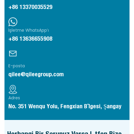
+86 13370035529
İşletme WhatsApp'ı
+86 13636655908
E-posta
qilee@qileegroup.com
Adres
No. 351 Wenqu Yolu, Fengxian Bölgesi, Şangay
Herhangi Bir Sorunuz Varsa Lütfen Bize