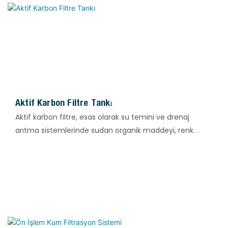
Aktif Karbon Filtre Tankı
Aktif karbon filtre, esas olarak su temini ve drenaj
arıtma sistemlerinde sudan organik maddeyi, renk
değişimini ve artık kloru uzaklaştırmak için kullanılır.
Farklı özelliklere sahip aktif karbon ile doldurulması, farklı
arıtma amaçlarına ulaşmayı sağlayabilir. İyon değişimi
için ön arıtma sistemi olarak uygulandığında, iyon
değişim reçinelerinin kullanım ömrünü etkili bir şekilde
uzatabilir, atık su kalitesini iyileştirebilir ve normal
çalışmayı etkileyebilecek reçine zehirlenmesi ve