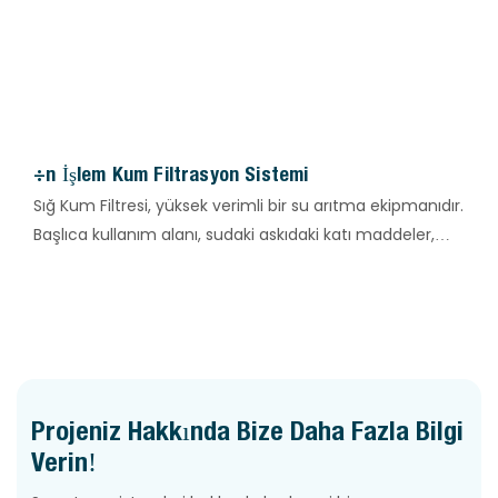
kirlenmesini önleyebilir.
Ön İşlem Kum Filtrasyon Sistemi
Sığ Kum Filtresi, yüksek verimli bir su arıtma ekipmanıdır.
Başlıca kullanım alanı, sudaki askıdaki katı maddeler,
kolloidler, tortu ve pas gibi safsızlıkları gidermek ve
suyun berraklığını artırmaktır.
Projeniz Hakkında Bize Daha Fazla Bilgi
Verin!