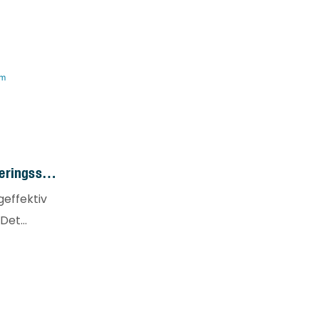
eringssyst
geffektiv
 Det
r att
om
loider,
n, och för