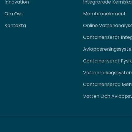
Innovation
Integrerade Kemisk
Om Oss
Membranelement
Kontakta
Online Vattenanalys
Containeriserat Integ
Avloppsreningssyst
Containeriserat Fysi
Vattenreningssyste
Containeriserad Mem
Vatten Och Avlopps