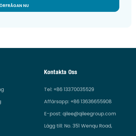
FÖRFRÅGAN NU
Kontakta Oss
ng
Tel
: +86 13370035529
g
Affärsapp: +86 13636655908
E-post:
qilee@qileegroup.com
Lägg till: No. 351 Wenqu Road,