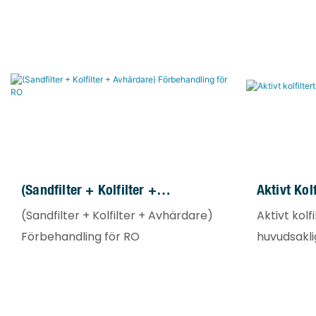
(Sandfilter + Kolfilter +
Aktivt Kol
Avhärdare) Förbehandling För RO
(Sandfilter + Kolfilter + Avhärdare)
Aktivt kolf
Förbehandling för RO
huvudsakli
och avlopp
avlägsna o
färgämnen