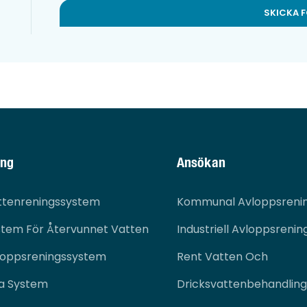
SKICKA 
ing
Ansökan
ttenreningssystem
Kommunal Avloppsreni
stem För Återvunnet Vatten
Industriell Avloppsrenin
loppsreningssystem
Rent Vatten Och
ra System
Dricksvattenbehandling