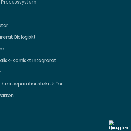
a Processsystem
ator
rerat Biologiskt
em
kalisk-Kemiskt Integrerat
m
branseparationsteknik För
vatten