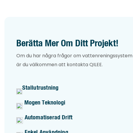
från vatten
med olika
olika beha
används s
förbehandl
Berätta Mer Om Ditt Projekt!
kan det ef
livslängde
Om du har några frågor om vattenreningssystem
förbättra 
är du välkommen att kontakta QILEE.
och förhin
kontamine
Stallutrustning
normal drif
Mogen Teknologi
Automatiserad Drift
Enkel Användning