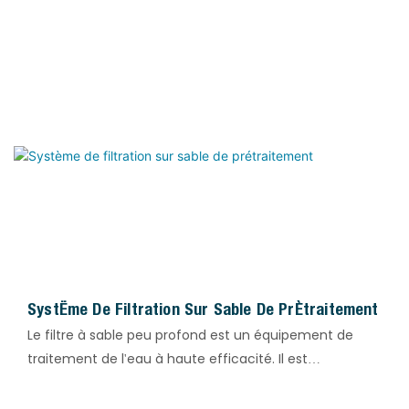
d'adduction d'eau pour éliminer les matières
organiques, la coloration et le chlore résiduel. Le choix
du charbon actif (aux propriétés différentes) permet
de répondre à divers besoins de traitement. Utilisé
comme prétraitement pour l'échange d'ions, il
prolonge efficacement la durée de vie des résines
échangeuses d'ions, améliore la qualité de l'eau traitée
et prévient l'empoisonnement et la contamination des
résines, facteurs susceptibles de perturber le bon
fonctionnement du système.
Système De Filtration Sur Sable De Prétraitement
Le filtre à sable peu profond est un équipement de
traitement de l'eau à haute efficacité. Il est
principalement utilisé pour éliminer les impuretés telles
que les matières en suspension, les colloïdes, les