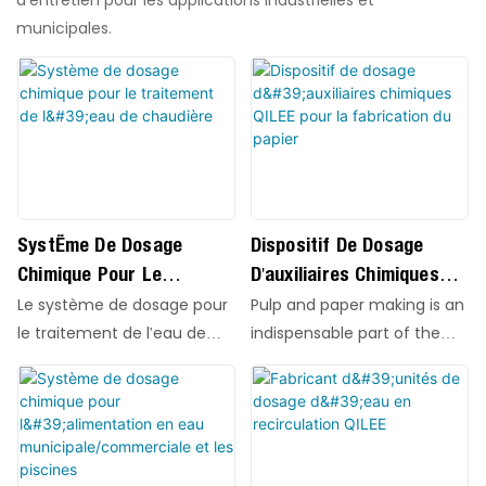
municipales.
Système De Dosage
Dispositif De Dosage
Chimique Pour Le
D'auxiliaires Chimiques
Traitement De L'eau De
QILEE Pour La Fabrication
Le système de dosage pour
Pulp and paper making is an
Chaudière
Du Papier
le traitement de l'eau de
indispensable part of the
chaudière est un
paper-making process, and
équipement intégré
it plays a crucial role in the
entièrement automatisé,
quality and cost of paper.
spécialement conçu pour
Chemical aids refer to a
maintenir la qualité de l'eau
general term for small