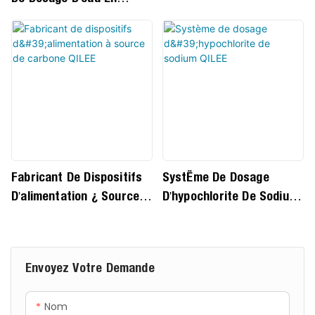
De Potassium QILEE
précision et stabilité des
Circulation QILEE
agents chimiques
spécifiques à l'eau brute, à
l'eau de distribution ou à
l'eau de piscine, selon les
exigences de qualité
requises. Il permet ainsi
d'éliminer efficacement les
impuretés, d'inhiber la
prolifération microbienne,
Fabricant De Dispositifs
Système De Dosage
d'ajuster le pH et de garantir
D'alimentation À Source
D'hypochlorite De Sodium
la sécurité, la santé, le
De Carbone QILEE
QILEE
confort et la conformité aux
normes de qualité de l'eau.
Envoyez Votre Demande
Nom