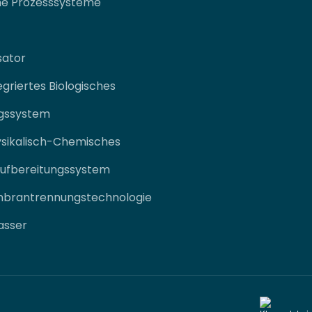
he Prozesssysteme
sator
egriertes Biologisches
gssystem
ysikalisch-Chemisches
aufbereitungssystem
mbrantrennungstechnologie
asser