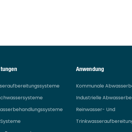
stungen
Anwendung
sseraufbereitungssysteme
Kommunale Abwasserb
auchwassersysteme
Industrielle Abwasserb
bwasserbehandlungssysteme
Reinwasser- Und
e Systeme
Trinkwasseraufbereitun