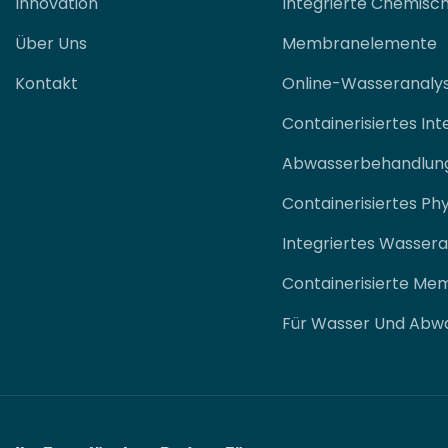
Innovation
Integrierte Chemisc
Über Uns
Membranelemente
Kontakt
Online-Wasseranaly
Containerisiertes Int
Abwasserbehandlun
Containerisiertes Ph
Integriertes Wasser
Containerisierte Me
Für Wasser Und Abw