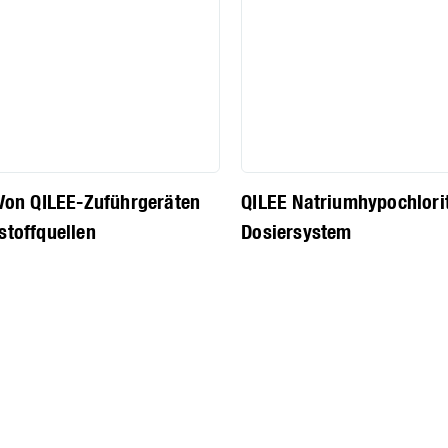
 Von QILEE-Zuführgeräten
QILEE Natriumhypochlori
stoffquellen
Dosiersystem