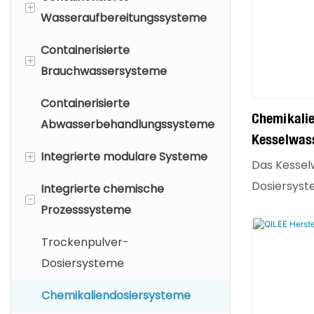
+
Wasseraufbereitungssysteme
Containerisierte
Trinkwasseraufbereitung
+
Brauchwassersysteme
Aufbereitung von gereinigtem
Containerisierte
Wasser
Industrielle
Chemikalie
Abwasserbehandlungssysteme
Abwasserbehandlung
Hochreine Wasserproduktion
Kesselwas
+
Integrierte modulare Systeme
Das Kessel
Prozesswassersystem
Dosiersyste
Integrierte chemische
Integrierte Membransysteme
-
vollautomat
Prozesssysteme
Integriertes System zur
die speziel
chemischen Behandlung
Trockenpulver-
der Wasserq
Dosiersysteme
entwickelt 
besteht in 
Chemikaliendosiersysteme
Zugabe spe