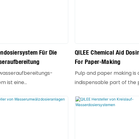
ndosiersystem Für Die
QILEE Chemical Aid Dosi
seraufbereitung
For Paper-Making
wasseraufbereitungs-
Pulp and paper making is 
m ist eine
indispensable part of the
ische, integrierte Anlage,
making process, and it pla
l für die Aufrechterhaltung
role in the quality and cos
ualität in Industriekesseln
Chemical aids refer to a 
wurde. Seine Hauptfunktion
for small amounts of che
der präzisen und stabilen
substances added to the 
zifischer chemischer
materials to improve cert