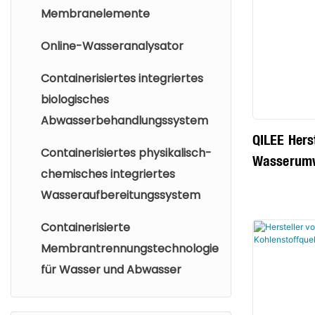
Membranelemente
Zusätze zu
Kesselwass
Online-Wasseranalysator
Korrosion, 
Containerisiertes integriertes
andere Def
biologisches
verhindert,
Abwasserbehandlungssystem
Kessels ver
QILEE Hers
Wärmeübert
Containerisiertes physikalisch-
Wasserumw
verbessert 
chemisches integriertes
wirtschaftl
Wasseraufbereitungssystem
gewährleist
Containerisierte
Membrantrennungstechnologie
für Wasser und Abwasser