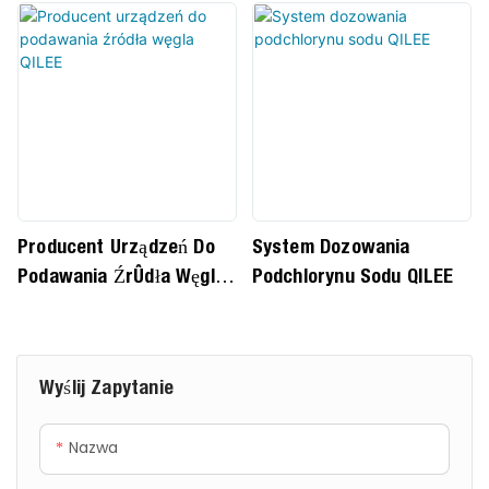
podstawową funkcją jest
precyzyjne i stabilne
dozowanie określonych
środków chemicznych do
wody surowej, dostarczanie
wody lub wody basenowej
zgodnie z różnymi
wymaganiami jakościowymi,
co pozwala na skuteczne
Producent Urządzeń Do
System Dozowania
usuwanie zanieczyszczeń,
Podawania Źródła Węgla
Podchlorynu Sodu QILEE
hamowanie rozwoju
QILEE
mikroorganizmów, regulację
pH wody oraz zapewnienie
bezpieczeństwa, zdrowia,
Wyślij Zapytanie
komfortu i zgodności z
normami jakości wody.
Nazwa