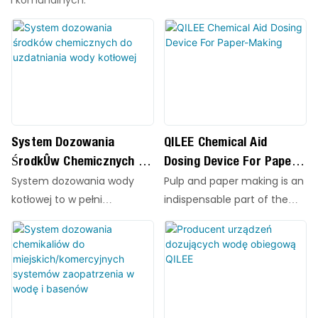
System Dozowania
QILEE Chemical Aid
Środków Chemicznych Do
Dosing Device For Paper-
Uzdatniania Wody
Making
System dozowania wody
Pulp and paper making is an
Kotłowej
kotłowej to w pełni
indispensable part of the
zautomatyzowane,
paper-making process, and
zintegrowane urządzenie,
it plays a crucial role in the
zaprojektowane specjalnie
quality and cost of paper.
do utrzymania jakości wody
Chemical aids refer to a
w kotłach przemysłowych.
general term for small
Jego podstawową funkcją
amounts of chemical