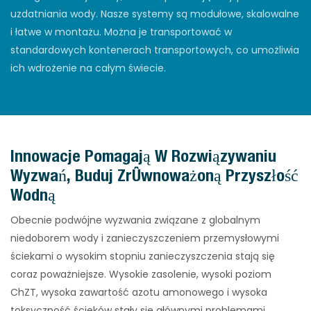
uzdatniania wody. Nasze systemy są modułowe, skalowalne
i łatwe w montażu. Można je transportować w
standardowych kontenerach transportowych, co umożliwia
ich wdrożenie na całym świecie.
Innowacje Pomagają W Rozwiązywaniu
Wyzwań, Buduj Zrównoważoną Przyszłość
Wodną
Obecnie podwójne wyzwania związane z globalnym
niedoborem wody i zanieczyszczeniem przemysłowymi
ściekami o wysokim stopniu zanieczyszczenia stają się
coraz poważniejsze. Wysokie zasolenie, wysoki poziom
ChZT, wysoka zawartość azotu amonowego i wysoka
toksyczność ścieków stały się głównymi problemami