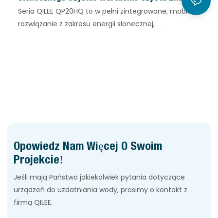
Dla Odległych I Przemysłowych Lokalizacji
Seria QILEE QP20HQ to w pełni zintegrowane, mobilne
rozwiązanie z zakresu energii słonecznej,
zaprojektowane z myślą o zapewnieniu
niezawodnego zasilania w odległych lokalizacjach.
System, umieszczony w standardowym kontenerze
transportowym 20HQ, łączy w sobie wysokowydajne
moduły fotowoltaiczne Topcon, solidne, rozkładane
wsporniki oraz zaawansowaną elektronikę konwersji
energii (falowniki). Został zaprojektowany z myślą o
szybkim wdrożeniu, umożliwiając użytkownikom
zbudowanie dużej instalacji fotowoltaicznej w ciągu
Opowiedz Nam Więcej O Swoim
kilku godzin w przypadku instalacji poza siecią, w
Projekcie!
przypadku katastrof lub w celu wsparcia zasilania
przemysłowego.
Jeśli mają Państwo jakiekolwiek pytania dotyczące
urządzeń do uzdatniania wody, prosimy o kontakt z
firmą QILEE.