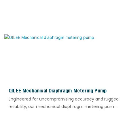
QILEE Mechanical Diaphragm Metering Pump
Engineered for uncompromising accuracy and rugged
reliability, our mechanical diaphragm metering pump
delivers precise fluid handling across the most
demanding applications. With a flow range of 2–4900
L/h, discharge pressure up to 10 bar, and exceptional