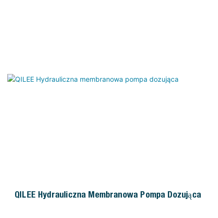
różnych wymagających i skomplikowanych warunkach
procesowych, charakteryzując się kompaktową
konstrukcją i łatwą konserwacją. Znajduje zastosowanie
głównie w energetyce, chemii, petrochemii,
papiernictwie, tekstyliach, zielonej energetyce i
ochronie środowiska, a także w przemyśle
biofarmaceutycznym i spożywczym.
QILEE Hydrauliczna Membranowa Pompa Dozująca