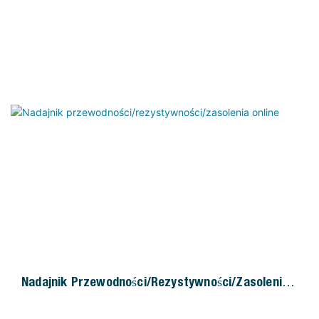
różnych wymagających i skomplikowanych warunkach
procesowych, charakteryzując się kompaktową
konstrukcją i łatwą konserwacją. Znajduje zastosowanie
głównie w energetyce, chemii, petrochemii,
papiernictwie, tekstyliach, zielonej energetyce i
ochronie środowiska, a także w przemyśle
biofarmaceutycznym i spożywczym.
Nadajnik Przewodności/rezystywności/zasolenia
Online