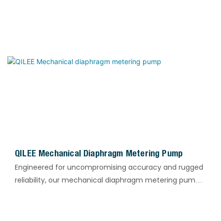
QILEE Mechanical Diaphragm Metering Pump
Engineered for uncompromising accuracy and rugged
reliability, our mechanical diaphragm metering pump
delivers precise fluid handling across the most
demanding applications. With a flow range of 2–4900
L/h, discharge pressure up to 10 bar, and exceptional