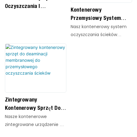
Oczyszczania I
Kontenerowy
Ponownego
Przemysłowy System
Wykorzystania
Oczyszczania Ścieków
Nasz kontenerowy system
Odzyskanej Wody Dla
oczyszczania ścieków
Ścieków Przemysłowych
przemysłowych to wysoce
zintegrowane, mobilne i
konfigurowalne rozwiązanie
do oczyszczania ścieków,
opracowane z myślą o
sprostaniu złożonym
wyzwaniom związanym z
zanieczyszczeniem wody w
Zintegrowany
różnych sektorach
Kontenerowy Sprzęt Do
przemysłu. Dzięki naukowej
Deaminacji Membranowej
Nasze kontenerowe
integracji wielu
Do Przemysłowego
zintegrowane urządzenie do
zaawansowanych procesów
Oczyszczania Ścieków
deaminacji membranowej