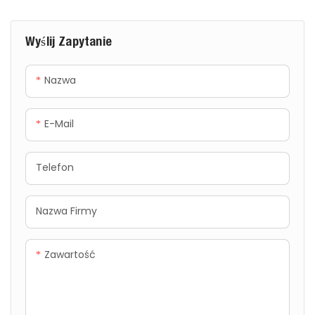
oczyszczania – w tym
to wysoce wydajne, wysoce
oczyszczania
zintegrowane rozwiązanie w
membranowego MBR,
Wyślij Zapytanie
zakresie oczyszczania
flotacji rozpuszczonym
ścieków, zaprojektowane
powietrzem (DAF) z
Nazwa
specjalnie w celu
dozowaniem środków
efektywnego usuwania
chemicznych, oczyszczania
azotu amonowego.
E-Mail
chemicznego, oczyszczania
membranowego TMBR oraz
nanofiltracji (NF) i filtracji
Telefon
metodą odwróconej
osmozy (RO) – system
Nazwa Firmy
zapewnia skuteczne
usuwanie zanieczyszczeń,
Zawartość
takich jak zawiesiny, materia
organiczna, metale ciężkie,
oleje i substancje oporowe
ze ścieków przemysłowych.