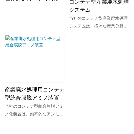
コンテナ型産業廃水処理
ステム
システム
当社のコンテナ型産業廃水処理
システムは、様々な産業分野の
複雑な水質汚染課題に対応する
ために設計された、高度に統合
された移動型でカスタマイズ可
能な廃水浄化ソリューションで
す。MBR膜処理、薬剤投与によ
る溶存空気浮上法（DAF）、化
学処理、TMBR膜処理、ナノ濾
過（NF）+逆浸透（RO）濾過な
産業廃水処理用コンテナ
ど、複数の高度な処理プロセス
型統合膜脱アミノ装置
を科学的に統合することで、産
当社のコンテナ型統合膜脱アミ
業廃水から浮遊物質、有機物、
ノ化装置は、効率的なアンモニ
重金属、油分、難分解性物質な
ア性窒素除去のために特別に設
どの汚染物質を効率的に除去し
計された高性能で高度に統合さ