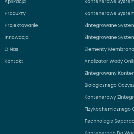
Aplikacja
Kontenerowe System
Produkty
Kontenerowe System
Projektowanie
Zintegrowane Syste
Innowacja
Zintegrowane Syste
O Nas
Elementy Membran
Kontakt
Analizator Wody Onl
Zintegrowany Konte
Biologicznego Oczys
Kontenerowy Zinteg
Fizykochemicznego 
Technologia Separa
Kontenerach Do Wod