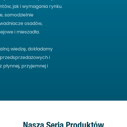
ntów, jak i wymagania rynku.
, samodzielnie
dwadniacze osadów,
jowe i mieszadła.
nalną wiedzę, dokładamy
g przedsprzedażowych i
płynnej, przyjemnej i
Nasza Seria Produktów