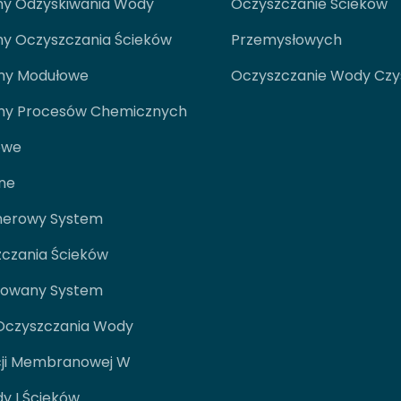
y Odzyskiwania Wody
Oczyszczanie Ścieków
y Oczyszczania Ścieków
Przemysłowych
my Modułowe
Oczyszczanie Wody Czyst
my Procesów Chemicznych
owe
ine
nerowy System
zczania Ścieków
rowany System
Oczyszczania Wody
cji Membranowej W
y I Ścieków