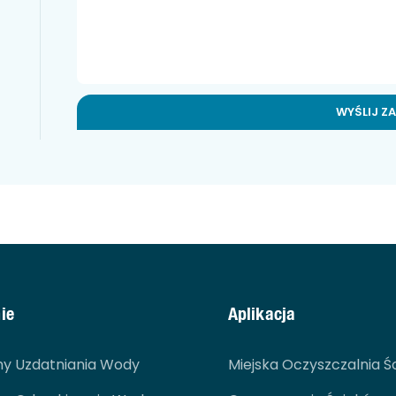
WYŚLIJ Z
ie
Aplikacja
y Uzdatniania Wody
Miejska Oczyszczalnia Ś