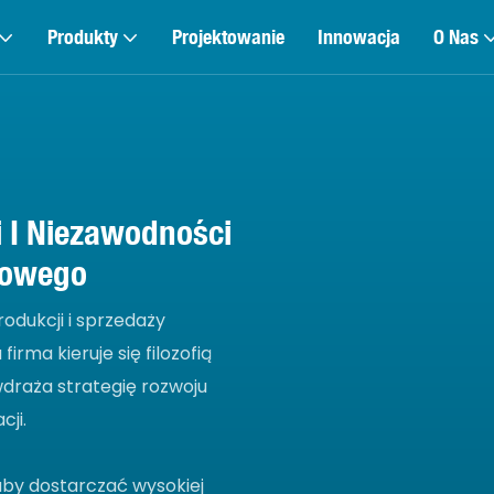
Produkty
Projektowanie
Innowacja
O Nas
i I Niezawodności
towego
rodukcji i sprzedaży
rma kieruje się filozofią
wdraża strategię rozwoju
cji.
aby dostarczać wysokiej