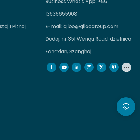
Business What's App: +86
13636655908
ej I Pitnej
E-mail:
qilee@qileegroup.com
Dodaj: nr 351 Wenqu Road, dzielnica
Fengxian, Szanghaj