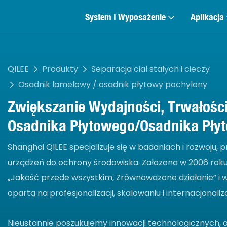
System I Wyposażenie
Aplikacja
QILEE
Produkty
Separacja ciał stałych i cieczy
Osadnik lamelowy / osadnik płytowy pochylony
Zwiększanie Wydajności, Trwałośc
Osadnika Płytowego/osadnika Pły
Shanghai QILEE specjalizuje się w badaniach i rozwoju, p
urządzeń do ochrony środowiska. Założona w 2006 roku fi
„Jakość przede wszystkim, Zrównoważone działanie” i 
opartą na profesjonalizacji, skalowaniu i internacjonaliza
Nieustannie poszukujemy innowacji technologicznych, 