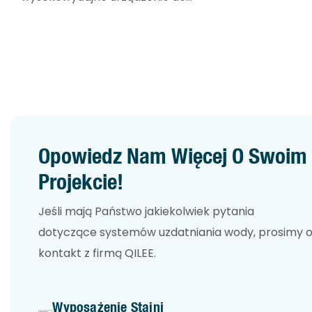
separacji fazy stałej od cieczy.
Dzięki zainstalowaniu szeregu
cienkich płyt w strefie sedymentacji
i separacji, uzyskuje się wielokrotnie
większą efektywną powierzchnię
sedymentacji na jednostkę
powierzchni użytkowej.
Opowiedz Nam Więcej O Swoim
Projekcie!
Jeśli mają Państwo jakiekolwiek pytania
dotyczące systemów uzdatniania wody, prosimy 
kontakt z firmą QILEE.
Wyposażenie Stajni