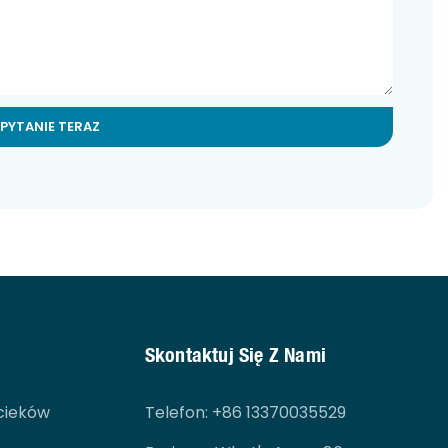
APYTANIE TERAZ
Skontaktuj Się Z Nami
cieków
Telefon
: +86 13370035529