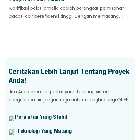
Klarifikasi pelat lamella adalah perangkat pemisahan
padat-cair berefisiensi tinggi. Dengan memasang
sejumlah pelat tipis di zona sedimentasi dan
pemisahan, alat ini mencapai peningkatan luas area
sedimentasi efektif per satuan luas lantai.
Ceritakan Lebih Lanjut Tentang Proyek
Anda!
Jika Anda memiliki pertanyaan tentang sistem
pengolahan air, jangan ragu untuk menghubungi QILEE.
Peralatan Yang Stabil
Teknologi Yang Matang