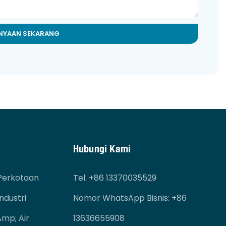
ANYAAN SEKARANG
Hubungi Kami
Perkotaan
Tel
: +86 13370035529
ndustri
Nomor WhatsApp Bisnis: +86
mp; Air
13636655908