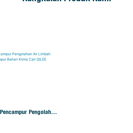
 Pencampur Pengolahan
h Otomatis, Pencampur
ia Cair QILEE