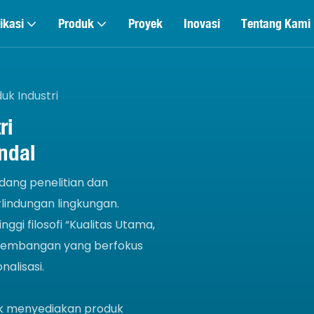
ikasi
Produk
Proyek
Inovasi
Tentang Kami
uk Industri
ri
Andal
dang penelitian dan
lindungan lingkungan.
ggi filosofi “Kualitas Utama,
ngembangan yang berfokus
nalisasi.
uk menyediakan produk