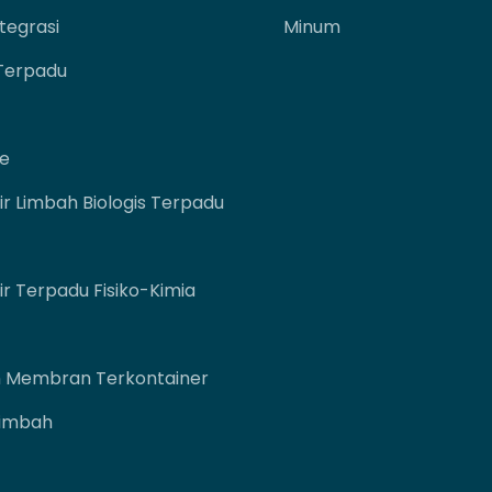
tegrasi
Minum
 Terpadu
ne
r Limbah Biologis Terpadu
r Terpadu Fisiko-Kimia
n Membran Terkontainer
Limbah