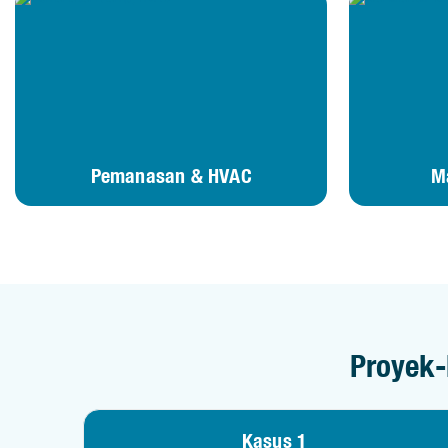
Pemanasan & HVAC
M
Proyek-
Kasus 1