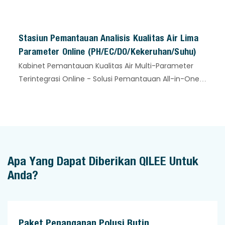
Stasiun Pemantauan Analisis Kualitas Air Lima
Parameter Online (pH/EC/DO/Kekeruhan/Suhu)
Kabinet Pemantauan Kualitas Air Multi-Parameter
Terintegrasi Online - Solusi Pemantauan All-in-One
Stasiun Pemantauan Analisis Kualitas Air Lima
Parameter Online kami adalah perangkat
pemantauan terintegrasi profesional yang dirancang
khusus untuk pemantauan kualitas air secara
berkelanjutan. Perangkat ini berfokus pada lima
parameter kualitas air inti: pH, Konduktivitas Listrik
Apa Yang Dapat Diberikan QILEE Untuk
(EC), Oksigen Terlarut (DO), Kekeruhan, dan Suhu
Anda?
(Temp), memberikan dukungan data kualitas air
secara real-time, akurat, dan andal untuk skenario
pengolahan air dan pemantauan lingkungan.
Paket Penanganan Polusi Rutin,