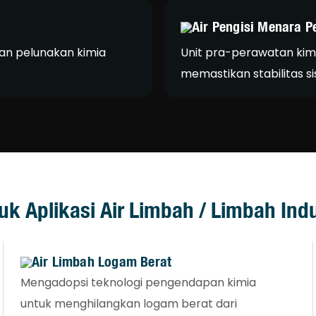
Air Pengisi Menara P
an pelunakan kimia
Unit pra-perawatan kimia
memastikan stabilitas si
uk Aplikasi Air Limbah / Limbah Indu
Air Limbah Logam Berat
Mengadopsi teknologi pengendapan kimia
untuk menghilangkan logam berat dari