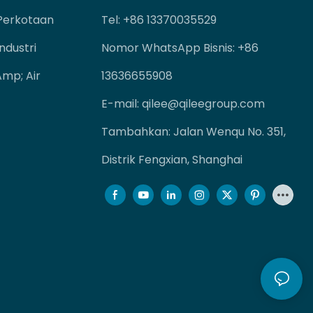
Perkotaan
Tel
: +86 13370035529
ndustri
Nomor WhatsApp Bisnis: +86
mp; Air
13636655908
E-mail:
qilee@qileegroup.com
Tambahkan: Jalan Wenqu No. 351,
Distrik Fengxian, Shanghai