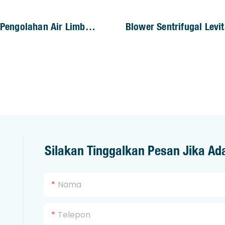
 Pengolahan Air Limbah:
Blower Sentrifugal Levi
ots Tiga Lobus Kecil
Magnetik QILEE
Silakan Tinggalkan Pesan Jika Ad
Nama
Telepon