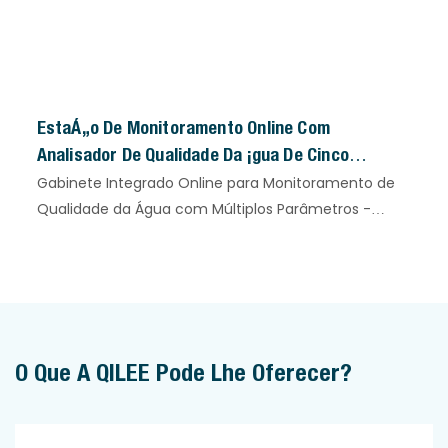
Estação De Monitoramento Online Com
Analisador De Qualidade Da Água De Cinco
Parâmetros (pH/CE/OD/Turbidez/Temperatura)
Gabinete Integrado Online para Monitoramento de
Qualidade da Água com Múltiplos Parâmetros -
Solução Completa para Monitoramento. Nossa
Estação de Monitoramento Online com Analisador
de Qualidade da Água de Cinco Parâmetros é um
dispositivo profissional integrado, projetado para o
monitoramento contínuo da qualidade da água. Ela
se concentra em cinco parâmetros principais: pH,
O Que A QILEE Pode Lhe Oferecer?
Condutividade Elétrica (CE), Oxigênio Dissolvido
(OD), Turbidez e Temperatura (Temp), fornecendo
dados de qualidade da água precisos, confiáveis ​​e