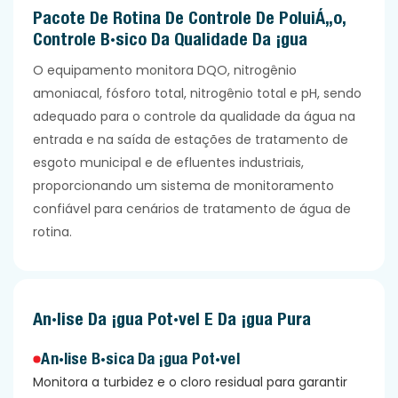
Pacote De Rotina De Controle De Poluição,
em tempo real para cenários de tratamento de
Controle Básico Da Qualidade Da Água
água e monitoramento ambiental.
O equipamento monitora DQO, nitrogênio
amoniacal, fósforo total, nitrogênio total e pH, sendo
adequado para o controle da qualidade da água na
entrada e na saída de estações de tratamento de
esgoto municipal e de efluentes industriais,
proporcionando um sistema de monitoramento
confiável para cenários de tratamento de água de
rotina.
Análise Da Água Potável E Da Água Pura
Análise Básica Da Água Potável
Monitora a turbidez e o cloro residual para garantir