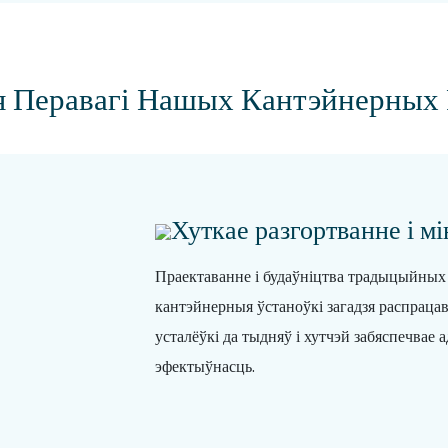
 Перавагі Нашых Кантэйнерных
Хуткае разгортванне і м
Праектаванне і будаўніцтва традыцыйных
кантэйнерныя ўстаноўкі загадзя распрацав
усталёўкі да тыдняў і хутчэй забяспечвае
эфектыўнасць.