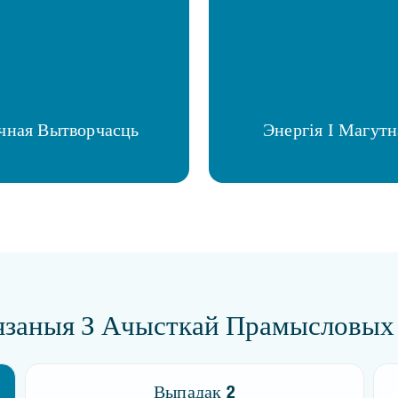
чная Вытворчасць
Энергія І Магутн
язаныя З Ачысткай Прамысловых
Выпадак 2