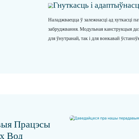
Гнуткасць і адаптыўнас
Наладжваецца ў залежнасці ад хуткасці па
забруджвання. Модульная канструкцыя дазв
для ўнутранай, так і для вонкавай ўстаноў
выя Працэсы
х Вод