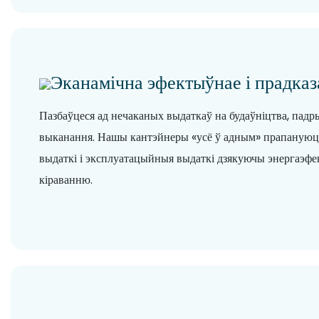
Эканамічна эфектыўнае і прадка
Пазбаўцеся ад нечаканых выдаткаў на будаўніцтва, падр
выканання. Нашы кантэйнеры «усё ў адным» прапануюц
выдаткі і эксплуатацыйныя выдаткі дзякуючы энергаэфе
кіраванню.