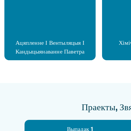
Ацяпленне І Вентыляцыя І
Хімі
Кандыцыянаванне Паветра
Праекты, Зв
Выпадак 1