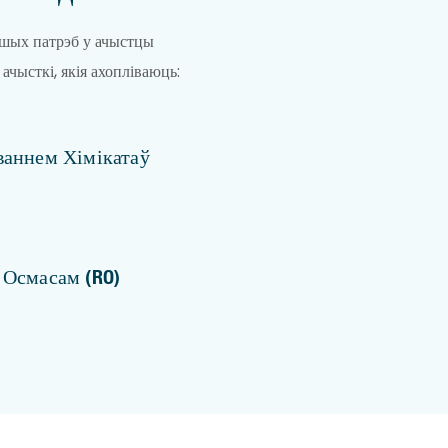
шых патрэб у ачыстцы
ысткі, якія ахопліваюць:
ваннем Хімікатаў
 Осмасам (RO)