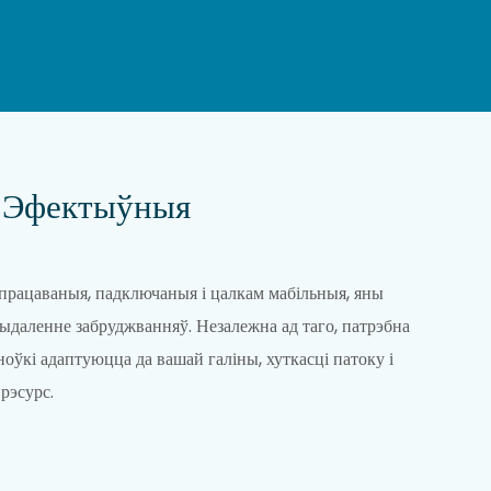
 Эфектыўныя
працаваныя, падключаныя і цалкам мабільныя, яны
ыдаленне забруджванняў. Незалежна ад таго, патрэбна
оўкі адаптуюцца да вашай галіны, хуткасці патоку і
рэсурс.