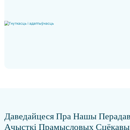
Даведайцеся Пра Нашы Перада
Ачысткі Прамысловых Сцёкавы