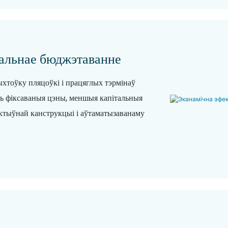
зальнае бюджэтаванне
ыхтоўку пляцоўкі і працяглых тэрмінаў
ь фіксаваныя цэны, меншыя капітальныя
ктыўнай канструкцыі і аўтаматызаванаму