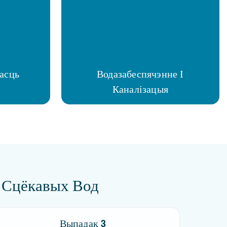
асць
Водазабеспячэнне І
Каналізацыя
 Сцёкавых Вод
Выпадак 3