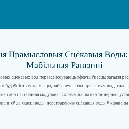
ыя Прамысловыя Сцёкавыя Воды:
Мабільныя Рашэнні
ых сцёкавых вод пераасэнсоўваюць эфектыўнасць: загадзя рас
ным будаўніцтвам на месцы, забяспечваючы пры гэтым выдатнае в
цей або пастаянная модульная сістэма, нашы кантэйнерныя ўстан
аванняў да якасці вады, ператвараючы сцёкавыя воды ў кіраваны 