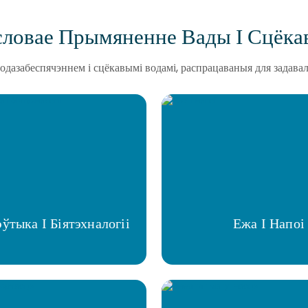
ловае Прымяненне Вады І Сцёка
дазабеспячэннем і сцёкавымі водамі, распрацаваныя для задава
ўтыка І Біятэхналогіі
Ежа І Напоі