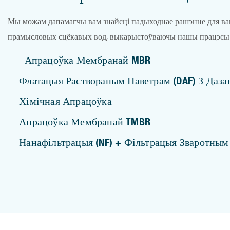
Мы можам дапамагчы вам знайсці падыходнае рашэнне для ва
прамысловых сцёкавых вод, выкарыстоўваючы нашы працэсы ач
Апрацоўка Мембранай MBR
Флатацыя Раствораным Паветрам (DAF) З Даза
Хімічная Апрацоўка
Апрацоўка Мембранай TMBR
Нанафільтрацыя (NF) + Фільтрацыя Зваротным