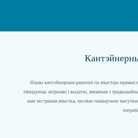
Кантэйнерн
Нашы кантэйнерныя рашэнні па ачыстцы прамыслов
ліквідуюць затрымкі і выдаткі, звязаныя з традыцый
вам экстраная ачыстка, часовае пашырэнне магутнас
патраб