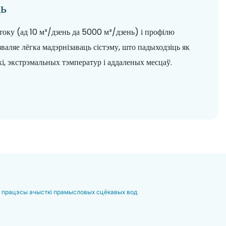
ць
току (ад 10 м³/дзень да 5000 м³/дзень) і профілю
аляе лёгка мадэрнізаваць сістэму, што падыходзіць як
кі, экстрэмальных тэмператур і аддаленых месцаў.