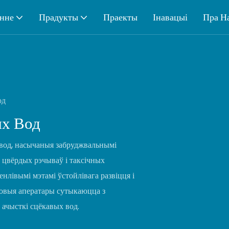
нне
Прадукты
Праекты
Інавацыі
Пра Н
од
х Вод
вод, насычаныя забруджвальнымі
 цвёрдых рэчываў і таксічных
нлівымі мэтамі ўстойлівага развіцця і
ловыя аператары сутыкаюцца з
 ачысткі сцёкавых вод.