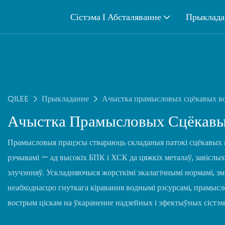
Сістэма І Абсталяванне
Прыклада
QILEE
Прыкладанне
Ачыстка прамысловых сцёкавых в
Ачыстка Прамысловых Сцёкавы
Прамысловыя працэсы ствараюць складаныя патокі сцёкавых 
рэчывамі — ад высокіх БПК і ХСК да цяжкіх металаў, завіслых
злучэнняў. Ускладняючыся жорсткімі экалагічнымі нормамі, зме
неабходнасцю гнуткага кіравання воднымі рэсурсамі, прамыс
вострым ціскам на ўкараненне надзейных і эфектыўных сістэм