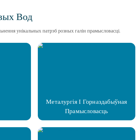
вых Вод
льнення унікальных патрэб розных галін прамысловасці.
Металургія І Горназдабыўная
Прамысловасць