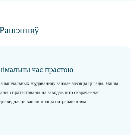
 Рашэнняў
інімальны час прастою
 ачышчальных збудаванняў займае месяцы ці гады. Нашы
аны і пратэставаны на заводзе, што скарачае час
 адпаведнасць вашай працы патрабаванням і