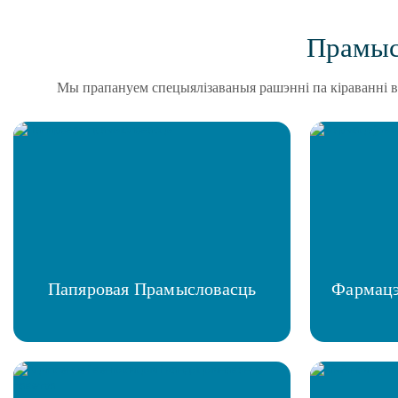
Прамыс
Мы прапануем спецыялізаваныя рашэнні па кіраванні во
Папяровая Прамысловасць
Фармацэ