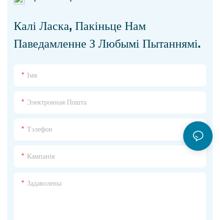
Калі Ласка, Пакіньце Нам
Паведамленне З Любымі Пытаннямі.
Імя
Электронная Пошта
Тэлефон
Кампанія
Задаволены