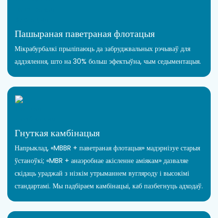
Пашыраная паветраная флотацыя
Мікрабурбалкі прыліпаюць да забруджвальных рэчываў для
аддзялення, што на 30% больш эфектыўна, чым седыментацыя.
Гнуткая камбінацыя
Напрыклад, «MBBR + паветраная флотацыя» мадэрнізуе старыя
ўстаноўкі; «MBR + анаэробнае акісленне аміякам» дазваляе
скідаць ураджай з нізкім утрыманнем вугляроду і высокімі
стандартамі. Мы падбіраем камбінацыі, каб пазбегнуць адходаў.