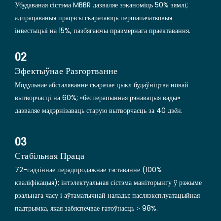
Убудаваная сістэма MBBR дазваляе зэканоміць 50% зямлі;
адпрацаваныя працэсы скарачаюць першапачатковыя
інвестыцыі на 15%, пазбягаючы празмернага праектавання.
02
Эфектыўнае Разгортванне
Модульнае абсталяванне скарачае цыкл будаўніцтва новай
вытворчасці на 60%; «бесперапынная рэнавацыя вады»
дазваляе мадэрнізаваць старую вытворчасць за 40 дзён.
03
Стабільная Праца
72-гадзіннае перадпродажнае тэставанне (100%
кваліфікацыя); інтэлектуальная сістэма маніторынгу ў рэжыме
рэальнага часу і аўтаматычнай налады; пасляэксплуатацыйная
падтрымка, якая забяспечвае гатоўнасць > 98%.