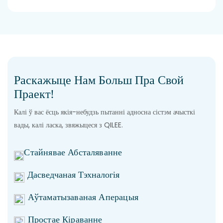
Раскажыце Нам Больш Пра Свой
Праект!
Калі ў вас ёсць якія-небудзь пытанні адносна сістэм ачысткі
вады, калі ласка, звяжыцеся з QILEE.
Стайнявае Абсталяванне
Дасведчаная Тэхналогія
Аўтаматызаваная Аперацыя
Простае Кіраванне