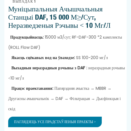
ВЫПАДАК 1
Муніцыпальныя Ачышчальныя
Станцыі DAF, 15 000 М³/сут,
Неразведзеныя Рэчывы < 10 Мг/л
Прадукцыйнасць:
15000 м3/сут; RF-DAF-300 *2 камплекты
(ROLL Flow DAF)
Якасць сцёкавых вод на ўваходзе:
SS 100-200 мг/л
Выхадныя неразрадныя рэчывы з DAF
:
неразрадныя рэчывы
<10 мг/л
Працэс праектавання:
Папярэдняя ачыстка → MBBR →
Другасны ачышчальнік → DAF → Фільтрацыя → Дысфінкцыя і
скід
ПАГЛЯДЗЕЦЬ УСЕ ПРАДСТАЎЛЕНЫЯ ПРАЕКТЫ >