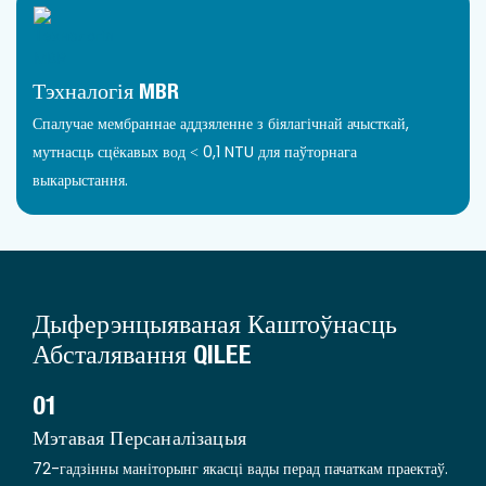
Тэхналогія MBR
Спалучае мембраннае аддзяленне з біялагічнай ачысткай,
мутнасць сцёкавых вод < 0,1 NTU для паўторнага
выкарыстання.
Дыферэнцыяваная Каштоўнасць
Абсталявання QILEE
01
Мэтавая Персаналізацыя
72-гадзінны маніторынг якасці вады перад пачаткам праектаў.