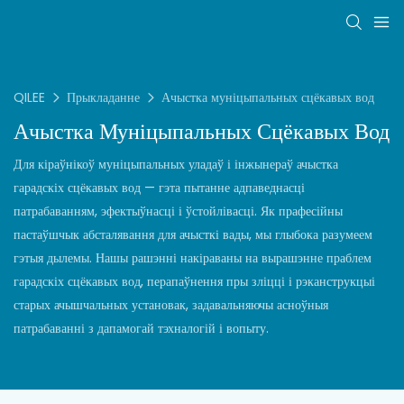
QILEE
Прыкладанне
Ачыстка муніцыпальных сцёкавых вод
Ачыстка Муніцыпальных Сцёкавых Вод
Для кіраўнікоў муніцыпальных уладаў і інжынераў ачыстка
гарадскіх сцёкавых вод — гэта пытанне адпаведнасці
патрабаванням, эфектыўнасці і ўстойлівасці. Як прафесійны
пастаўшчык абсталявання для ачысткі вады, мы глыбока разумеем
гэтыя дылемы. Нашы рашэнні накіраваны на вырашэнне праблем
гарадскіх сцёкавых вод, перапаўнення пры зліцці і рэканструкцыі
старых ачышчальных установак, задавальняючы асноўныя
патрабаванні з дапамогай тэхналогій і вопыту.