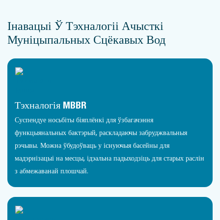
Інавацыі Ў Тэхналогіі Ачысткі
Муніцыпальных Сцёкавых Вод
Тэхналогія MBBR
Суспендуе носьбіты біяплёнкі для ўзбагачэння
функцыянальных бактэрый, раскладаючы забруджвальныя
рэчывы. Можна ўбудоўваць у існуючыя басейны для
мадэрнізацыі на месцы, ідэальна падыходзіць для старых раслін
з абмежаванай плошчай.