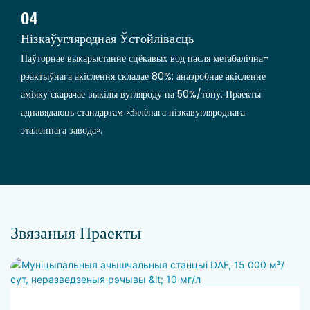
04
Нізкаўугляродная Ўстойлівасць
Паўторнае выкарыстанне сцёкавых вод пасля метабалічна-
рэактыўнага акіслення складае 80%; анаэробнае акісленне
аміяку скарачае выкіды вугляроду на 50%/тону. Праекты
адпавядаюць стандартам «Зялёнага нізкавугляроднага
эталоннага завода».
Звязаныя Праекты