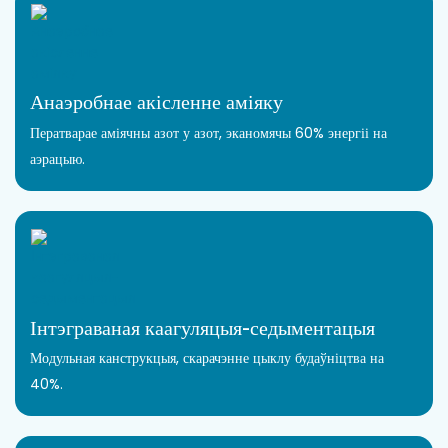
Анаэробнае акісленне аміяку
Ператварае аміячны азот у азот, эканомячы 60% энергіі на
аэрацыю.
Інтэграваная каагуляцыя-седыментацыя
Модульная канструкцыя, скарачэнне цыклу будаўніцтва на
40%.