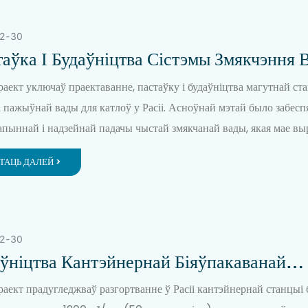
2
30
аўка І Будаўніцтва Сістэмы Змякчэння 
лах Прадукцыйнасцю 60 М³/г
раект уключаў праектаванне, пастаўку і будаўніцтва магутнай ст
і пажыўнай вады для катлоў у Расіі. Асноўнай мэтай было забес
апыннай і надзейнай падачы чыстай змякчанай вады, якая мае в
е для абароны сістэм катлоў высокага ціску ад накіпу і карозіі,
ТАЦЬ ДАЛЕЙ >
ечваючы бяспеку эксплуатацыі і максымізуючы энергаэфектыўнас
2
30
ўніцтва Кантэйнернай Біяўпакаванай
шчальнай Станцыі Магутнасцю 50 Тон 
раект прадугледжваў разгортванне ў Расіі кантэйнернай станцыі 