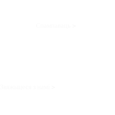
Спампаваць >
Звяжыцеся з намі >