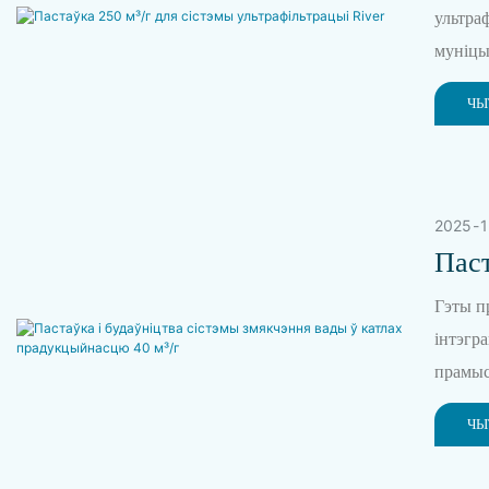
ультра
муніцы
забесп
ЧЫ
эксплу
доўгат
2025
1
Паст
Кат
Гэты п
інтэгр
прамыс
высока
ЧЫ
бяспек