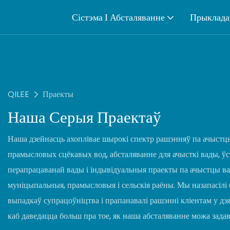
Сістэма І Абсталяванне
Прыклада
QILEE
Праекты
Наша Серыя Праектаў
Наша дзейнасць ахоплівае шырокі спектр рашэнняў па ачыстцы
прамысловых сцёкавых вод, абсталяванне для ачысткі вады, ў
перапрацаванай вады і індывідуальныя праекты па ачыстцы ва
муніцыпальныя, прамысловыя і сельскія раёны. Мы назапасіл
выпадкаў супрацоўніцтва і прапанавалі рашэнні кліентам у дзя
каб даведацца больш пра тое, як наша абсталяванне можа зад