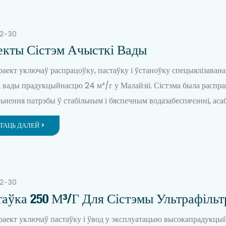
2
30
екты Сістэм Ачысткі Вады
раект уключаў распрацоўку, пастаўку і ўстаноўку спецыялізавана
і вады прадукцыйнасцю 24 м³/г у Малайзіі. Сістэма была распра
льнення патрэбы ў стабільным і бяспечным водазабеспячэнні, асаб
ыях, калі традыцыйная інфраструктура была альбо недастатковай,
ТАЦЬ ДАЛЕЙ >
авала хуткага пашырэння. Выкарыстоўваючы перадавую тэхнало
н нанафільтрацыі (NF), рашэнне забяспечыла высакаякасную пі
ную ваду, якая адпавядала строгім мясцовым і міжнародным стан
 вады.
2
30
аўка 250 М³/г Для Сістэмы Ультрафільт
r
раект уключаў пастаўку і ўвод у эксплуатацыю высокапрадукцы