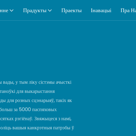
нне
Прадукты
Праекты
Інавацыі
Пра Н
 вады, у тым ліку сістэмы ачысткі
станоўкі для выкарыстання
ды для розных сцэнарыяў, такіх як
і больш за 5000 паспяховых
сятках рэгіёнаў. Звяжыцеся з намі,
аволіць вашыя канкрэтныя патрэбы ў