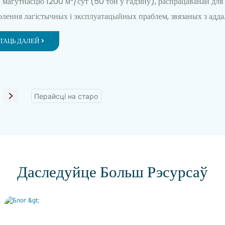
і магутнасцю 1200 м³/сут (50 тон у гадзіну), распрацаванай для
іну
олення лагістычных і эксплуатацыйных праблем, звязаных з адд
ўкамі ў халодным клімаце.
ТАЦЬ ДАЛЕЙ >
Даследуйце Больш Рэсурсаў