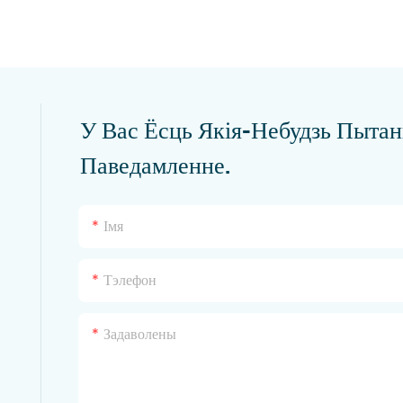
У Вас Ёсць Якія-Небудзь Пытан
Паведамленне.
Імя
Тэлефон
Задаволены