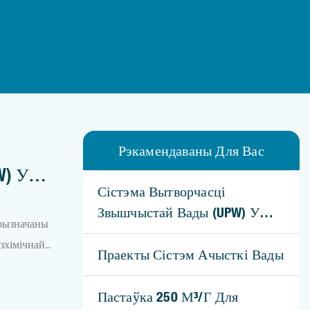
Рэкамендаваны Для Вас
W) У
Сістэма Вытворчасці
Звышчыстай Вады (UPW) У
прызначаны
Малайзіі
езхімічнай
Праекты Сістэм Ачысткі Вады
ркуляцыі
Пастаўка 250 М³/г Для