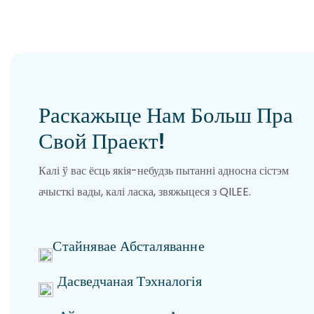
Раскажыце Нам Больш Пра
Свой Праект!
Калі ў вас ёсць якія-небудзь пытанні адносна сістэм
ачысткі вады, калі ласка, звяжыцеся з QILEE.
Стайнявае Абсталяванне
Дасведчаная Тэхналогія