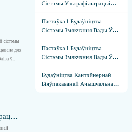
Сістэмы Ультрафільтрацыі
River
Пастаўка І Будаўніцтва
Сістэмы Змякчэння Вады Ў
Катлах Прадукцыйнасцю 40
й сістэмы
М³/г
Пастаўка І Будаўніцтва
цавана для
Сістэмы Змякчэння Вады Ў
ліва ў
Катлах Прадукцыйнасцю 60
 альбо
М³/г
Будаўніцтва Кантэйнернай
гію
Біяўпакаванай Ачышчальнай
тную або
Станцыі Магутнасцю 50 Тон У
дартам
Гадзіну
рацыі
йнай