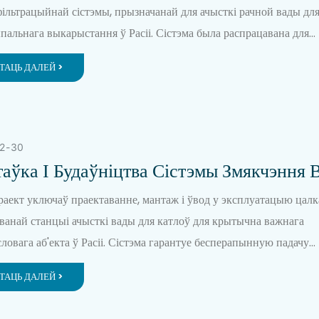
фільтрацыйнай сістэмы, прызначанай для ачысткі рачной вады дл
пальнага выкарыстання ў Расіі. Сістэма была распрацавана для
ячэння надзейнай, высакаякаснай фільтрацыі ў складаных умовах
ТАЦЬ ДАЛЕЙ >
атацыі, задавальняючы крытычныя патрэбы як у хуткасці ўкаранен
эрміновай бяспецы водазабеспячэння.
2
30
аўка І Будаўніцтва Сістэмы Змякчэння 
лах Прадукцыйнасцю 40 М³/г
раект уключаў праектаванне, мантаж і ўвод у эксплуатацыю цал
аванай станцыі ачысткі вады для катлоў для крытычна важнага
ловага аб'екта ў Расіі. Сістэма гарантуе бесперапынную падачу
чыстай змякчанай вады, што неабходна для падтрымання эфектыў
ТАЦЬ ДАЛЕЙ >
і стандартных прамысловых катлоў.