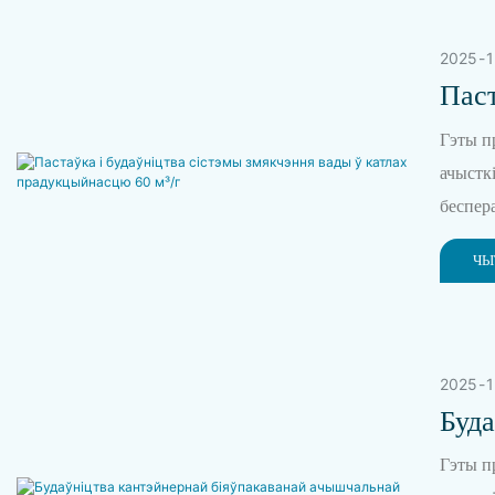
2025
1
Паст
Кат
Гэты п
ачыстк
беспер
значэнн
ЧЫ
забясп
2025
1
Буда
Ачы
Гэты п