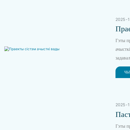
2025
1
Пра
Гэты п
ачыстк
задава
сітуац
ЧЫ
патраб
мембра
тэхніч
бяспекі
2025
1
Паст
Rive
Гэты п