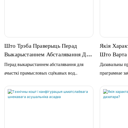
для сціскання…
Што Трэба Праверыць Перад
Якія Харак
Выкарыстаннем Абсталявання Для
Што Варта
Ачысткі Прамысловых Сцёкавых
Ўсталёўцы
Перад выкарыстаннем абсталявання для
Дазавальны п
Вод?
ачысткі прамысловых сцёкавых вод
праграмнае за
праверце правільнасць ланцуга і праводкі
злучае мабіль
шафы кіравання, ці адпавядаюць ток і
ПЛК і камп'ют
напружанне патрабаванням, і ці…
стан працы аб
рэальнага часу