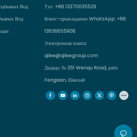
Сцёкавых Вод
Тэл.
: +86 13370035529
ёкавых Вод
Бізнес-прыкладанне WhatsApp: +86
Вады
13636655908
Электронная пошта:
qilee@qileegroup.com
Дадаць: № 351 Wenqu Road, раён
Fengxian, Шанхай