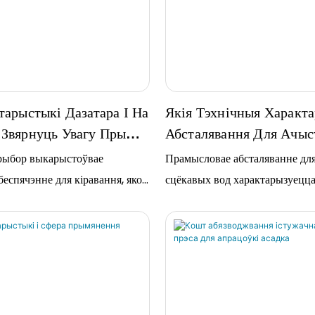
тарыстыкі Дазатара І На
Якія Тэхнічныя Характ
 Звярнуць Увагу Пры
Абсталявання Для Ачыс
?
Прамысловых Сцёкавых
рыбор выкарыстоўвае
Прамысловае абсталяванне для
беспячэнне для кіравання, якое
сцёкавых вод характарызуецц
ны тэлефон, шафу кіравання
ступенню аўтаматызацыі, экан
ар, што дазваляе кантраляваць
эксплуатацыйных выдаткаў, н
сталявання ў рэжыме
плошчай памяшкання і добрай
;…
сцёкавых вод. Аднак варта адз
pH вады…