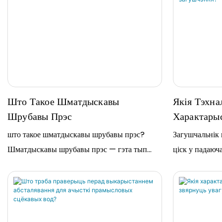
Што Такое Шматдыскавы
Якія Тэхна
Шрубавы Прэс
Характарыс
Шламу І Я
што такое шматдыскавы шрубавы прэс?
Загушчальнік
Загушчэнн
Шматдыскавы шрубавы прэс — гэта тып
ціск у падаюч
машыны, якая выкарыстоўваецца для
механічнага абязводжвання асадка на
ачышчальных збудаваннях сцёкавых вод. Ён
працуе з дапамогай шрубападобнай прылады