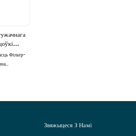
тужачнага
цоўкі
асць Фільтр-
ына
анцыя
кту
анцыя
сноўная частка
аль у якасці
трываласцю
Звяжыцеся З Намі