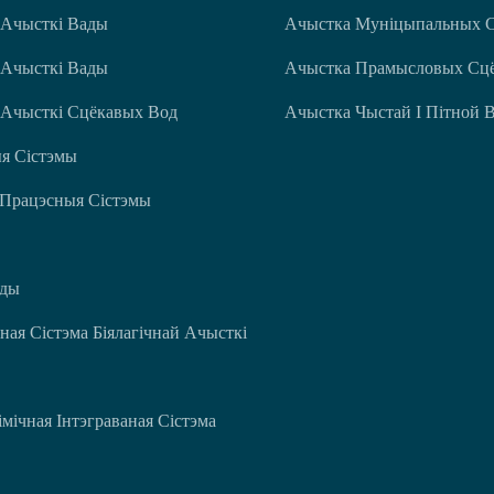
 Ачысткі Вады
Ачыстка Муніцыпальных 
 Ачысткі Вады
Ачыстка Прамысловых Сц
 Ачысткі Сцёкавых Вод
Ачыстка Чыстай І Пітной 
я Сістэмы
 Працэсныя Сістэмы
ады
ная Сістэма Біялагічнай Ачысткі
мічная Інтэграваная Сістэма