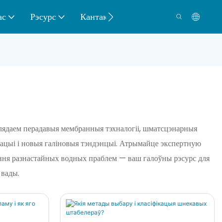
ас
Рэсурс
Кантакт
глядаем перадавыя мембранныя тэхналогіі, шматсцэнарныя
тацыі і новыя галіновыя тэндэнцыі. Атрымайце экспертную
ння разнастайных водных праблем — ваш галоўны рэсурс для
 вады.