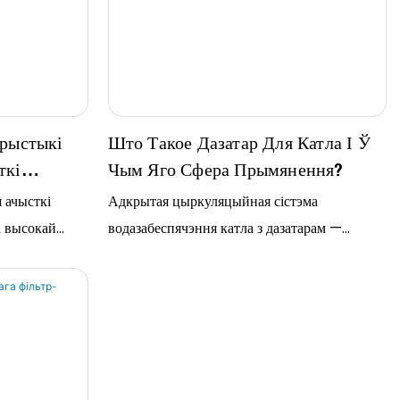
ўключаюць пласціністыя...
арыстыкі
Што Такое Дазатар Для Катла І Ў
ткі
Чым Яго Сфера Прымянення?
 Вод?
 ачысткі
Адкрытая цыркуляцыйная сістэма
а высокай
водазабеспячэння катла з дазатарам —
оміяй
распаўсюджаны метад эканоміі вады. Ён
евялікай
шырока выкарыстоўваецца ў ахове
 якасцю
навакольнага асяроддзя, дазаванні ў печах
начыць, што
электрастанцый, ачыстцы сцёкавых вод...