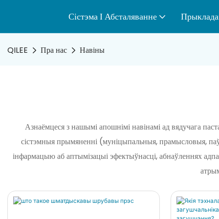
Сістэма І Абсталяванне
Прыклада
QILEE
Пра нас
Навіны
Азнаёмцеся з нашымі апошнімі навінамі ад вядучага пас
сістэмныя прымяненні (муніцыпальныя, прамысловыя, паўт
інфармацыю аб аптымізацыі эфектыўнасці, абнаўленнях адп
атрым