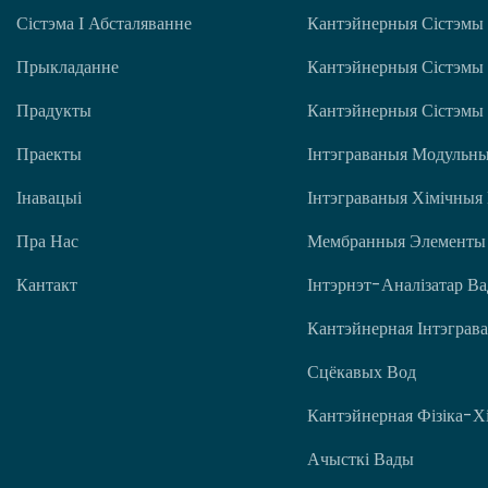
Сістэма І Абсталяванне
Кантэйнерныя Сістэмы
Прыкладанне
Кантэйнерныя Сістэмы
Прадукты
Кантэйнерныя Сістэмы
Праекты
Інтэграваныя Модульны
Інавацыі
Інтэграваныя Хімічныя
Пра Нас
Мембранныя Элементы
Кантакт
Інтэрнэт-Аналізатар В
Кантэйнерная Інтэграва
Сцёкавых Вод
Кантэйнерная Фізіка-Хі
Ачысткі Вады