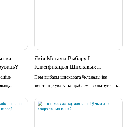
ьніка
Якія Метады Выбару І
оўваць?
Класіфікацыя Шнекавых
Штабелераў?
раціць
Пры выбары шнекавага ўкладальніка
ямлі,
звяртайце ўвагу на праблемы фільтруючай
ару,…
стужкі, праграмнае забеспячэнне сістэмы
рэгулявання адхілення роліка і праграмнае
забеспячэнне сістэмы нацяжэння
фільтруючай стужкі; распаўсюджаныя тыпы