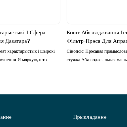
тарыстыкі І Сфера
Кошт Абязводжвання Іс
я Дазатара?
Фільтр-Прэса Для Апра
Асадка
мат характарыстык і шырокі
Сінопсіс: Прэсавая прамыслов
мянення. Я мяркую, што
стужка Абязводжвальная маш
больш зацікаўлены ў ім. Сёння
Прамысловая ачышчальная ст
дзім на характарыстыкі і
сцёкавых вод Увядзенне праду
мянення…
Прамысловая ачышчальная ст
сцёкавых вод Асаблівасці: 1. А
выкарыстоўвае нержавеючую ст
матэрыялу і валодае высокай 
ванне
Прыкладанне
Прэсавая прамысловасць…