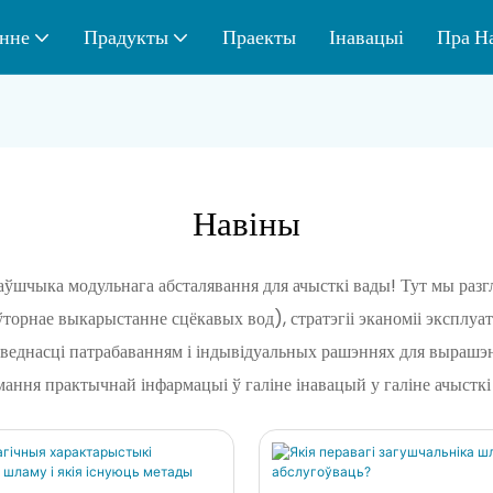
нне
Прадукты
Праекты
Інавацыі
Пра Н
Навіны
таўшчыка модульнага абсталявання для ачысткі вады! Тут мы раз
орнае выкарыстанне сцёкавых вод), стратэгіі эканоміі эксплуа
аведнасці патрабаванням і індывідуальных рашэннях для вырашэ
ання практычнай інфармацыі ў галіне інавацый у галіне ачысткі