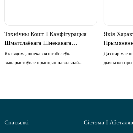
Тэхнічны Кошт І Канфігурацыя
Якія Харак
Шматслаёвага Шнекавага
Прымяненн
Асушальніка Асадка
Як вядома, шнекавая штабелеўка
Дазатар мае ш
выкарыстоўвае прынцып павольнай
дыяпазон пры
экструзіі шнекавага тыпу для абязводжвання
многія сябры 
пласт за пластом, што з'яўляецца вельмі
давайце пагля
працазберагальнай структурай. Такім чынам,
дыяпазон пры
энергія…
Спасылкі
Сістэма І Абсталя