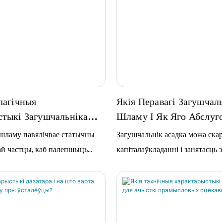
лагічныя
Якія Перавагі Загушчал
тыкі Загушчальніка
Шламу І Як Яго Абслуг
кія Існуюць Метады
 шламу павялічвае статычны
Загушчальнік асадка можа ска
я?
ай частцы, каб палепшыць…
капіталаўкладанні і занятасць з
паменшыць пах і выкіды фосф