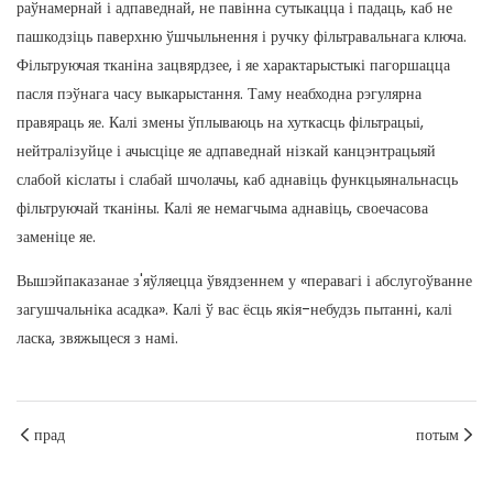
раўнамернай і адпаведнай, не павінна сутыкацца і падаць, каб не
пашкодзіць паверхню ўшчыльнення і ручку фільтравальнага ключа.
Фільтруючая тканіна зацвярдзее, і яе характарыстыкі пагоршацца
пасля пэўнага часу выкарыстання. Таму неабходна рэгулярна
правяраць яе. Калі змены ўплываюць на хуткасць фільтрацыі,
нейтралізуйце і ачысціце яе адпаведнай нізкай канцэнтрацыяй
слабой кіслаты і слабай шчолачы, каб аднавіць функцыянальнасць
фільтруючай тканіны. Калі яе немагчыма аднавіць, своечасова
заменіце яе.
Вышэйпаказанае з'яўляецца ўвядзеннем у «перавагі і абслугоўванне
загушчальніка асадка». Калі ў вас ёсць якія-небудзь пытанні, калі
ласка, звяжыцеся з намі.
прад
потым