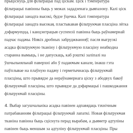
прыціснуць для фільтрацыі пад ціскам. Ціск і тэмпература
фільтрацыі павінны быць у межах зададзенага дыяпазону. Калі ціск
фільтрацыі занадта высокі, будзе ўцечка. Калі тэмпература
фільтрацыі занадта высокая, пластыкавая фільтруючая пласціна лёгка
дэфармуецца, і канцэнтрацыя суспензіі павінна быць раўнамернай
падчас падачы. Ніякіх дробных забруджванняў; пасля выгрузкі
асадка фільтруючую тканіну і фільтруючую пласціну неабходна
старанна вымыць, і не дапускаць, каб рэшткі заліпалі на
ўшчыльняльнай паверхні або ў падаючым канале, інакш гэта
паўплывае на плаўную падачу і герметычнасць фільтруючай
пласціны, што прывядзе да нераўнамернага ціску з абодвух бакоў
фільтруючай пласціны, што прывядзе да дэфармацыі і пашкоджання
фільтруючай пласціны.
4. Выбар загушчальніка асадка павінен адпавядаць тэхнічным
патрабаванням фільтрацыі фільтруючай лапаткі. Новая фільтруючая
тканіна павінна быць сціснута перад вырабам, а дыяметр адтуліны
павінен быць меншым за адтуліну фільтруючай пласціны. Пры