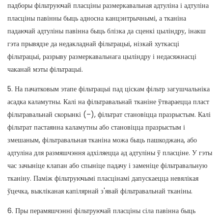
падборы фільтруючай пласціны размеркавальная адтуліна і адтуліна
пласціны павінны быць адносна канцэнтрычнымі, а тканіна
падаючай адтуліны павінна быць блізка да сценкі цыліндру, інакш
гэта прывядзе да недакладнай фільтрацыі, нізкай хуткасці
фільтрацыі, разрыву размеркавальнага цыліндру і недасяжнасці
чаканай мэты фільтрацыі.
5. На пачатковым этапе фільтрацыі пад ціскам фільтр загушчальніка
асадка каламутны. Калі на фільтравальнай тканіне ўтвараецца пласт
фільтравальнай скорынкі (–), фільтрат становіцца празрыстым. Калі
фільтрат пастаянна каламутны або становіцца празрыстым і
змешаным, фільтравальная тканіна можа быць пашкоджана, або
адтуліна для размяшчэння адхіляецца ад адтуліны ў пласціне. У гэты
час зачыніце клапан або спыніце падачу і заменіце фільтравальную
тканіну. Паміж фільтруючымі пласцінамі дапускаецца невялікая
ўцечка, выкліканая капілярнай з'явай фільтравальнай тканіны.
6. Пры перамяшчэнні фільтруючай пласціны сіла павінна быць