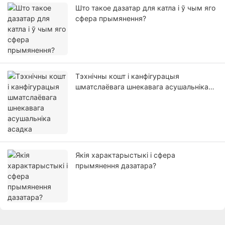
Што такое дазатар для катла і ў чым яго
сфера прымянення?
Тэхнічны кошт і канфігурацыя
шматслаёвага шнекавага асушальніка
асадка
Якія характарыстыкі і сфера
прымянення дазатара?