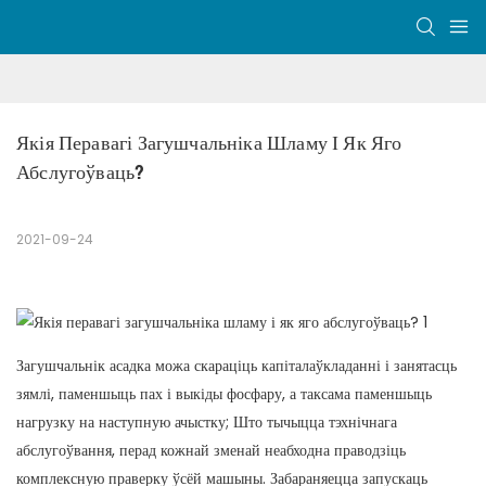
Якія Перавагі Загушчальніка Шламу І Як Яго 
Абслугоўваць?
2021-09-24
Загушчальнік асадка можа скараціць капіталаўкладанні і занятасць
зямлі, паменшыць пах і выкіды фосфару, а таксама паменшыць
нагрузку на наступную ачыстку; Што тычыцца тэхнічнага
абслугоўвання, перад кожнай зменай неабходна праводзіць
комплексную праверку ўсёй машыны. Забараняецца запускаць