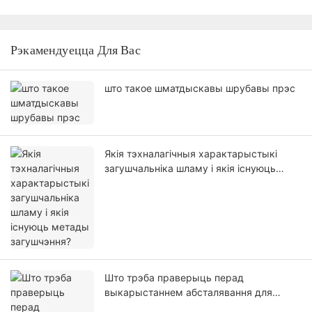
Рэкамендуецца Для Вас
што такое шматдыскавы шрубавы прэс
Якія тэхналагічныя характарыстыкі
загушчальніка шламу і якія існуюць
метады загушчэння?
Што трэба праверыць перад
выкарыстаннем абсталявання для
ачысткі прамысловых сцёкавых вод?