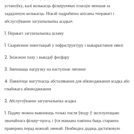
устаноўку, калі колькасць фільтруючых пласцін меншая за
зададзеную колькасць. Ніжэй падрабязна апісаны «перавагі і
абслугоўванне загушчальніка асадка».
1. Перавагі загушчальніка шламу
1. Скарачэнне інвестыцый у інфраструктуру і выкарыстання зямлі
2. Зніжэнне паху і выкідаў фосфару
3. Зменшыць нагрузку на наступнае лячэнне
4. Павялічце магутнасць абсталявання для абязводжвання асадка або
глыбокага абязводжвання
2. Абслугоўванне загушчальніка асадка
1. Падачу можна выконваць толькі пасля ўводу ў эксплуатацыю
звычайнага фільтр-прэса, і ўся машына павінна быць старанна
праверана перад кожнай зменай. Неабходна дадаць дастатковую