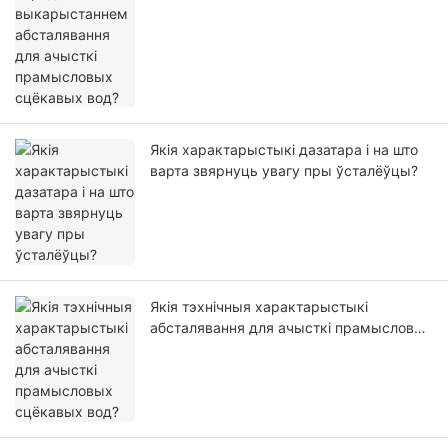
Якія характарыстыкі дазатара і на што
варта звярнуць увагу пры ўсталёўцы?
Якія тэхнічныя характарыстыкі
абсталявання для ачысткі прамысловых
сцёкавых вод?