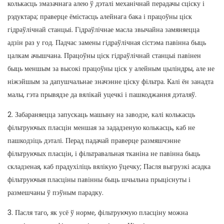
колькасць змазачнага алею ў дэталі механічнай перадачы сціску і
рэдуктара; праверце ёмістасць алейнага бака і працоўны ціск
гідраўлічнай станцыі. Гідраўлічнае масла звычайна замяняецца
адзін раз у год. Падчас замены гідраўлічная сістэма павінна быць
цалкам ачышчана. Працоўны ціск гідраўлічнай станцыі павінен
быць меншым за высокі працоўны ціск у алейным цыліндры, але не
ніжэйшым за дапушчальнае значэнне ціску фільтра. Калі ён занадта
малы, гэта прывядзе да вялікай уцечкі і пашкоджання дэталяў.
2. Забараняецца запускаць машыну на заводзе, калі колькасць
фільтруючых пласцін меншая за зададзеную колькасць, каб не
пашкодзіць дэталі. Перад падачай праверце размяшчэнне
фільтруючых пласцін, і фільтравальная тканіна не павінна быць
складзеная, каб прадухіліць вялікую ўцечку; Пасля выгрузкі асадка
фільтруючыя пласціны павінны быць шчыльна прыціснуты і
размешчаны ў пэўным парадку.
3. Пасля таго, як усё ў норме, фільтруючую пласціну можна