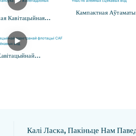
Кампактная Аўтаматы
ая Кавітацыйная
Машына DAF Для Ачыс
ая Флотацыйная
Алейных Сцёкавых Во
а Для Жэлепадобных
 Вод
Кавітацыйнай
ай Флотацыі CAF Для
 Сцёкавых Вод
Калі Ласка, Пакіньце Нам Пав