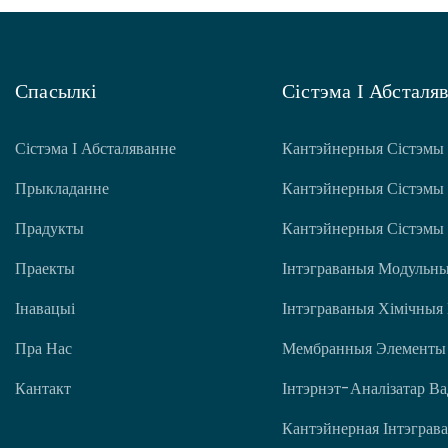
Спасылкі
Сістэма І Абсталя
Сістэма І Абсталяванне
Кантэйнерныя Сістэмы
Прыкладанне
Кантэйнерныя Сістэмы
Прадукты
Кантэйнерныя Сістэмы
Праекты
Інтэграваныя Модульны
Інавацыі
Інтэграваныя Хімічныя
Пра Нас
Мембранныя Элементы
Кантакт
Інтэрнэт-Аналізатар В
Кантэйнерная Інтэграва