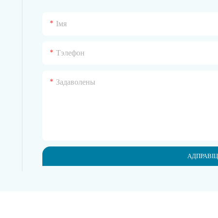
Імя
Тэлефон
Задаволены
АДПРАВІЦ