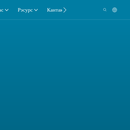
ас
Рэсурс
Кантакт