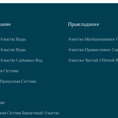
ванне
Прыкладанне
 Ачысткі Вады
Ачыстка Муніцыпальных 
 Ачысткі Вады
Ачыстка Прамысловых Сц
 Ачысткі Сцёкавых Вод
Ачыстка Чыстай І Пітной 
я Сістэмы
 Працэсныя Сістэмы
ады
ная Сістэма Біялагічнай Ачысткі