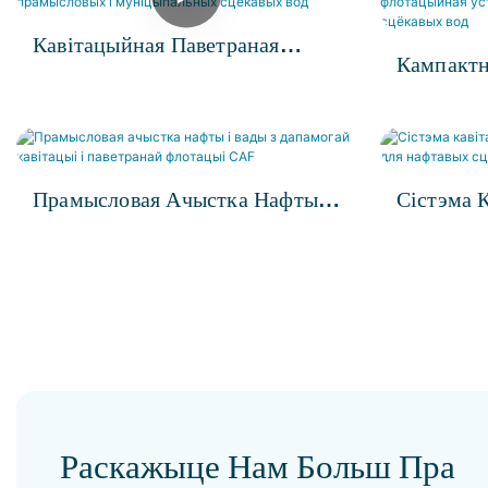
Кавітацыйная Паветраная
Кампактн
Флотацыя CAF Для
Паветран
Прамысловых І
Ўстаноўк
Муніцыпальных Сцёкавых Вод
Сцёкавых
Прамысловая Ачыстка Нафты І
Сістэма 
Вады З Дапамогай Кавітацыі І
Паветран
Паветранай Флотацыі CAF
Нафтавых
Раскажыце Нам Больш Пра