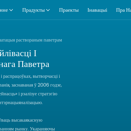
нне
Прадукты
Праекты
Інавацыі
Пра Н
атацыя раствораным паветрам
лівасці І
нага Паветра
 распрацоўках, вытворчасці і
анія, заснаваная ў 2006 годзе,
йнасць» і рэалізуе стратэгію
інтэрнацыяналізацыю.
оўваць высакаякасную
баванням рынку. Укараняючы