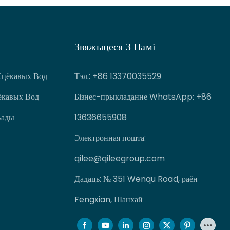
Звяжыцеся З Намі
Сцёкавых Вод
Тэл.
: +86 13370035529
ёкавых Вод
Бізнес-прыкладанне WhatsApp: +86
Вады
13636655908
Электронная пошта:
qilee@qileegroup.com
Дадаць: № 351 Wenqu Road, раён
Fengxian, Шанхай