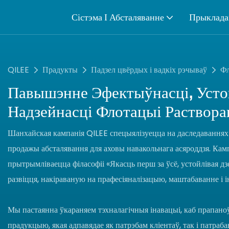
Сістэма І Абсталяванне
Прыклада
QILEE
Прадукты
Падзел цвёрдых і вадкіх рэчываў
Фл
Павышэнне Эфектыўнасці, Устой
Надзейнасці Флотацыі Раствора
Шанхайская кампанія QILEE спецыялізуецца на даследаваннях і
продажы абсталявання для аховы навакольнага асяроддзя. Камп
прытрымліваецца філасофіі «Якасць перш за ўсё, устойлівая дзе
развіцця, накіраваную на прафесіяналізацыю, маштабаванне і 
Мы пастаянна ўкараняем тэхналагічныя інавацыі, каб прапан
прадукцыю, якая адпавядае як патрэбам кліентаў, так і патра