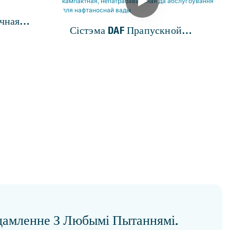
чная
Сістэма DAF Прапускной
ткі
Здольнасцю 80 М3/г —
д
Кампактная, Непатрабавальная
Да Абслугоўвання Для
Нафтаноснай Вады
едамленне З Любымі Пытаннямі.