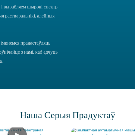
 і вырабляем шырокі спектр
ыя растваральнікі, алейныя
імкнемся прадастаўляць
нічайце з намі, каб адчуць
а.
Наша Серыя Прадуктаў