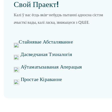
Свой Праект!
Калі ў вас ёсць якія-небудзь пытанні адносна сістэм
ачысткі вады, калі ласка, звяжыцеся з QILEE.
Стайнявае Абсталяванне
Дасведчаная Тэхналогія
Аўтаматызаваная Аперацыя
Простае Кіраванне