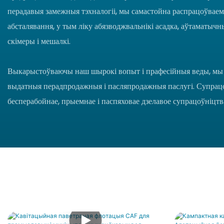
перадавыя замежныя тэхналогіі, мы самастойна распрацоўваем
абсталявання, у тым ліку абязводжвальнікі асадка, аўтаматычн
скімеры і мешалкі.
Выкарыстоўваючы наш шырокі вопыт і прафесійныя веды, мы 
выдатныя перадпродажныя і пасляпродажныя паслугі. Супрацоў
бесперабойнае, прыемнае і паспяховае дзелавое супрацоўніцтв