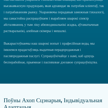
высакаякасную прадукцыю, якая адпавядае як патрэбам кліентаў, так
і патрабаванням рынку. Укараняючы перадавыя замежныя тэхналогіі,
мы самастойна распрацоўваем і вырабляем шырокі спектр
абсталявання, у тым ліку абязводжвальнікі асадка, аўтаматычныя
растваральнікі, алейныя скімеры і мешалкі.
Выкарыстоўваючы наш шырокі вопыт і прафесійныя веды, мы
імкнемся прадастаўляць выдатныя перадпродажныя і
пасляпродажныя паслугі. Супрацоўнічайце з намі, каб адчуць
бесперабойнае, прыемнае і паспяховае дзелавое супрацоўніцтва.
Поўны Ахоп Сцэнарыя, Індывідуальная
Адаптацыя