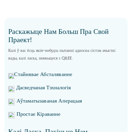
Раскажыце Нам Больш Пра Свой
Праект!
Калі ў вас ёсць якія-небудзь пытанні адносна сістэм ачысткі
вады, калі ласка, звяжыцеся з QILEE.
Стайнявае Абсталяванне
Дасведчаная Тэхналогія
Аўтаматызаваная Аперацыя
Простае Кіраванне
Калі Ласка, Пакіньце Нам