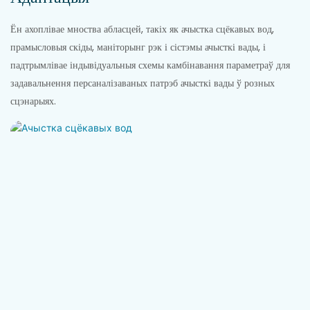
Ён ахоплівае мноства абласцей, такіх як ачыстка сцёкавых вод,
прамысловыя скіды, маніторынг рэк і сістэмы ачысткі вады, і
падтрымлівае індывідуальныя схемы камбінавання параметраў для
задавальнення персаналізаваных патрэб ачысткі вады ў розных
сцэнарыях.