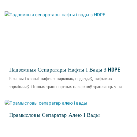
Падземныя Сепаратары Нафты І Вады З HDPE
Разлівы і кроплі нафты з парковак, пад'ездаў, нафтавых
тэрміналаў і іншых транспартных паверхняў трапляюць у нашы
вадаправоды дажджавой вадой, ствараючы сур'ёзныя праблемы
для навакольнага асяроддзя. HDPE OWS прапануе поўны
асартымент надзейнай прадукцыі для прамысловасці
Прамысловы Сепаратар Алею І Вады
сепаратараў нафты і вады.