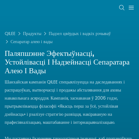
QILEE
Прадукты
Падзел цвёрдых і вадкіх рэчываў
Сепаратар алею і вады
Паляпшэнне Эфектыўнасці,
Устойлівасці І Надзейнасці Сепаратара
Алею І Вады
Шанхайская кампанія QILEE спецыялізуецца на даследаваннях і
распрацоўках, вытворчасці і продажы абсталявання для аховы
навакольнага асяроддзя. Кампанія, заснаваная ў 2006 годзе,
прытрымліваецца філасофіі «Якасць перш за ўсё, устойлівая
дзейнасць» і рэалізуе стратэгію развіцця, накіраваную на
прафесіяналізацыю, маштабаванне і інтэрнацыяналізацыю.
Мы пастаянна ўкараняем тэхналагічныя інавацыі, каб прапаноўваць