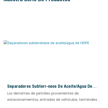
Separadores Subterráneos De Aceite/agua De
HDPE
Los derrames de petróleo provenientes de
estacionamientos, entradas de vehículos, terminales
petroleras y otras superficies de tránsito vehicular son